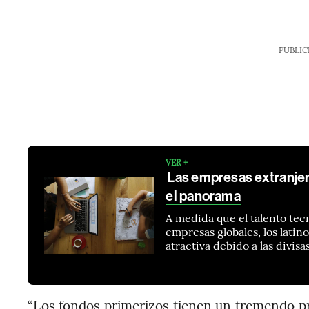
PUBLIC
VER +
Las empresas extranjera
el panorama
A medida que el talento tec
empresas globales, los latin
atractiva debido a las divisa
“Los fondos primerizos tienen un tremendo p