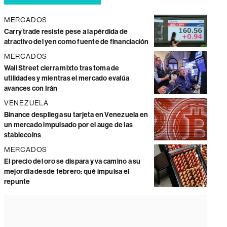
MERCADOS
Carry trade resiste pese a la pérdida de
atractivo del yen como fuente de financiación
MERCADOS
Wall Street cierra mixto tras toma de
utilidades y mientras el mercado evalúa
avances con Irán
VENEZUELA
Binance despliega su tarjeta en Venezuela en
un mercado impulsado por el auge de las
stablecoins
MERCADOS
El precio del oro se dispara y va camino a su
mejor día desde febrero: qué impulsa el
repunte