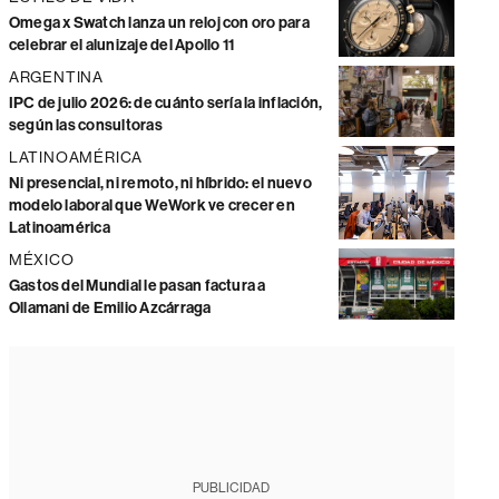
Omega x Swatch lanza un reloj con oro para
celebrar el alunizaje del Apollo 11
ARGENTINA
IPC de julio 2026: de cuánto sería la inflación,
según las consultoras
LATINOAMÉRICA
Ni presencial, ni remoto, ni híbrido: el nuevo
modelo laboral que WeWork ve crecer en
Latinoamérica
MÉXICO
Gastos del Mundial le pasan factura a
Ollamani de Emilio Azcárraga
PUBLICIDAD