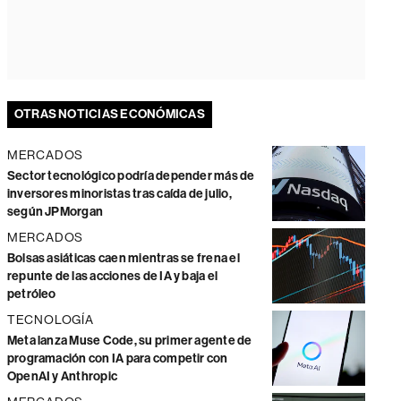
OTRAS NOTICIAS ECONÓMICAS
MERCADOS
Sector tecnológico podría depender más de
inversores minoristas tras caída de julio,
según JPMorgan
MERCADOS
Bolsas asiáticas caen mientras se frena el
repunte de las acciones de IA y baja el
petróleo
TECNOLOGÍA
Meta lanza Muse Code, su primer agente de
programación con IA para competir con
OpenAI y Anthropic