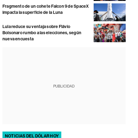
Fragmento de un cohete Falcon 9 de SpaceX
impacta la superficie de la Luna
Lula reduce su ventaja sobre Flávio
Bolsonaro rumbo a las elecciones, según
nueva encuesta
PUBLICIDAD
NOTICIAS DEL DÓLAR HOY