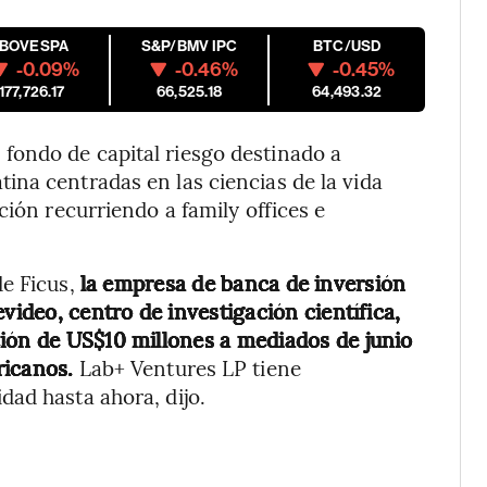
IBOVESPA
S&P/BMV IPC
BTC/USD
-0.09%
-0.46%
-0.45%
177,726.17
66,525.18
64,493.32
ondo de capital riesgo destinado a
na centradas en las ciencias de la vida
ción recurriendo a family offices e
de Ficus,
la empresa de banca de inversión
video, centro de investigación científica,
ión de US$10 millones a mediados de junio
ricanos.
Lab+ Ventures LP tiene
ad hasta ahora, dijo.