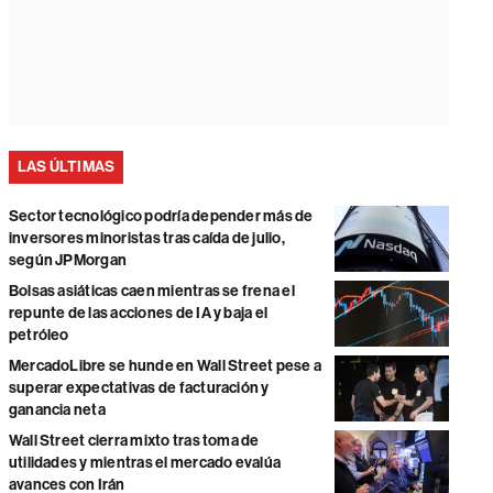
LAS ÚLTIMAS
Sector tecnológico podría depender más de
inversores minoristas tras caída de julio,
según JPMorgan
Bolsas asiáticas caen mientras se frena el
repunte de las acciones de IA y baja el
petróleo
MercadoLibre se hunde en Wall Street pese a
superar expectativas de facturación y
ganancia neta
Wall Street cierra mixto tras toma de
utilidades y mientras el mercado evalúa
avances con Irán