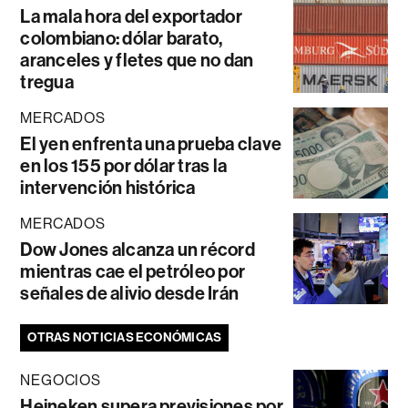
La mala hora del exportador
colombiano: dólar barato,
aranceles y fletes que no dan
tregua
MERCADOS
El yen enfrenta una prueba clave
en los 155 por dólar tras la
intervención histórica
MERCADOS
Dow Jones alcanza un récord
mientras cae el petróleo por
señales de alivio desde Irán
OTRAS NOTICIAS ECONÓMICAS
NEGOCIOS
Heineken supera previsiones por