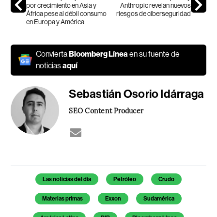
por crecimiento en Asia y
Anthropic revelan nuevos
África pese al débil consumo
riesgos de ciberseguridad
en Europa y América
Convierta
Bloomberg Línea
en su fuente de
noticias
aquí
Sebastián Osorio Idárraga
SEO Content Producer
Temas de este artículo
Las noticias del día
Petróleo
Crudo
Materias primas
Exxon
Sudamérica