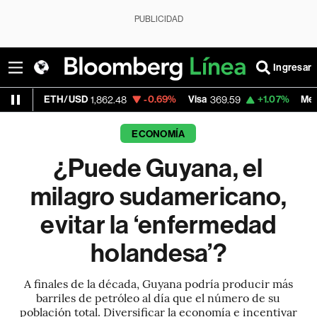
PUBLICIDAD
Ingresar
H/USD
-0.69%
Visa
+1.07%
MercadoLibre
1,862.48
369.59
1,
ECONOMÍA
¿Puede Guyana, el
milagro sudamericano,
evitar la ‘enfermedad
holandesa’?
A finales de la década, Guyana podría producir más
barriles de petróleo al día que el número de su
población total. Diversificar la economía e incentivar