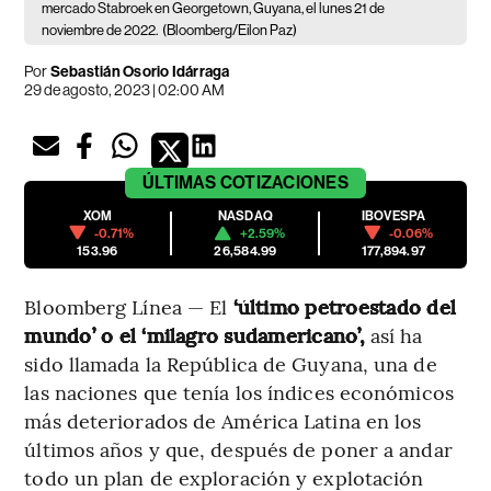
mercado Stabroek en Georgetown, Guyana, el lunes 21 de
noviembre de 2022.
(Bloomberg/Eilon Paz)
Por
Sebastián Osorio Idárraga
29 de agosto, 2023 | 02:00 AM
ÚLTIMAS
COTIZACIONES
XOM
NASDAQ
IBOVESPA
-0.71%
+2.59%
-0.06%
153.96
26,584.99
177,894.97
Bloomberg Línea — El
‘último petroestado del
mundo’ o el ‘milagro sudamericano’,
así ha
sido llamada la República de Guyana, una de
las naciones que tenía los índices económicos
más deteriorados de América Latina en los
últimos años y que, después de poner a andar
todo un plan de exploración y explotación