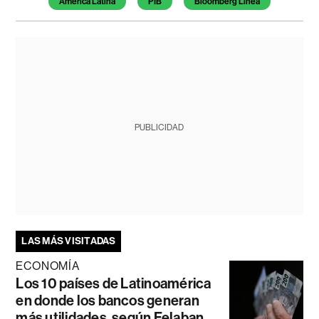
América Latina
PIB
Bloomberg Línea
PUBLICIDAD
LAS MÁS VISITADAS
ECONOMÍA
Los 10 países de Latinoamérica
en donde los bancos generan
más utilidades, según Felaban