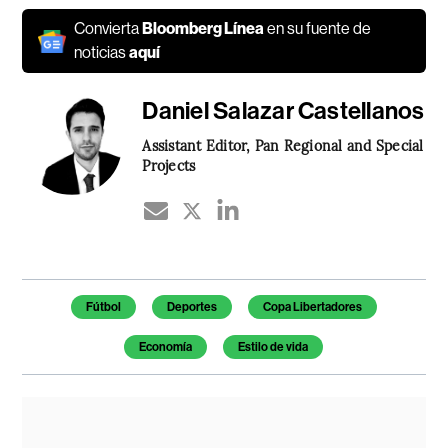
Convierta
Bloomberg Línea
en su fuente de
noticias
aquí
Daniel Salazar Castellanos
Assistant Editor, Pan Regional and Special
Projects
Temas de este artículo
Fútbol
Deportes
Copa Libertadores
Economía
Estilo de vida