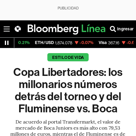
PUBLICIDAD
Ingresar
%
ETH/USD
-0.07%
Visa
-0.66%
MercadoL
1,874.078
367.16
ESTILO DE VIDA
Copa Libertadores: los
millonarios números
detrás del torneo y del
Fluminense vs. Boca
De acuerdo al portal Transfermarkt, el valor de
mercado de Boca Juniors es más alto con 79,53
millones de euros, mientras el de Fluminense es de