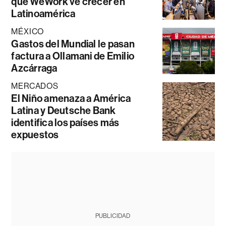
que WeWork ve crecer en
Latinoamérica
MÉXICO
Gastos del Mundial le pasan
factura a Ollamani de Emilio
Azcárraga
MERCADOS
El Niño amenaza a América
Latina y Deutsche Bank
identifica los países más
expuestos
PUBLICIDAD