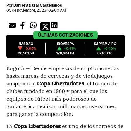
Por
Daniel Salazar Castellanos
03 de noviembre, 2023 | 02:00 AM
ÚLTIMAS
COTIZACIONES
NASDAQ
IBOVESPA
S&P/BMV IPC
-0.09%
+0.41%
+0.40%
26,561.58
178,624.84
67,100.10
Bogotá — Desde empresas de criptomonedas
hasta marcas de cervezas y de viodejuegos
auspician la
Copa Libertadores
, el torneo de
clubes fundado en 1960 y para el que los
equipos de fútbol más poderosos de
Sudamérica realizan millonarias inversiones
para ganar la competición.
La
Copa Libertadores
es uno de los torneos de