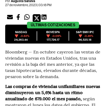
Por
Augusta Saraiva
27 de noviembre, 2023 | 03:18 PM
ÚLTIMAS
COTIZACIONES
NASDAQ
IBOVESPA
S&P/BMV IPC
-0.83%
-0.09%
-0.46%
26,363.44
177,726.17
66,525.18
Bloomberg — En octubre cayeron las ventas de
viviendas nuevas en Estados Unidos, tras una
revisión a la baja del mes anterior, ya que las
tasas hipotecarias, elevados durante décadas,
pesaron sobre la demanda.
Las compras de viviendas unifamiliares nuevas
disminuyeron un 5,6% hasta un ritmo
anualizado de 679.000 el mes pasado,
según
mostraron el lunes los datos del gobierno. El