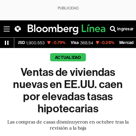
PUBLICIDAD
Ingresar
D
-0.79%
Visa
-0.28%
MercadoLibre
1,900.553
368.54
1,924
ACTUALIDAD
Ventas de viviendas
nuevas en EE.UU. caen
por elevadas tasas
hipotecarias
Las compras de casas disminuyeron en octubre tras la
revisión a la baja