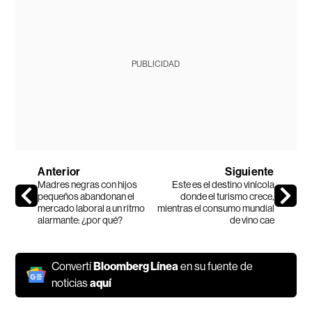
PUBLICIDAD
Anterior
Siguiente
Madres negras con hijos
Este es el destino vinícola
pequeños abandonan el
donde el turismo crece,
mercado laboral a un ritmo
mientras el consumo mundial
alarmante: ¿por qué?
de vino cae
Convertí
Bloomberg Línea
en su fuente de
noticias
aquí