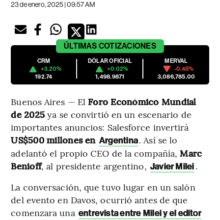
23 de enero, 2025 | 09:57 AM
ÚLTIMAS
COTIZACIONES
CRM
DÓLAR OFICIAL
MERVAL
+3.20%
+0.02%
-0.45%
192.74
1,498.9871
3,086,785.00
Buenos Aires — El
Foro Económico Mundial
de 2025
ya se convirtió en un escenario de
importantes anuncios: Salesforce invertirá
US$500 millones en
. Así se lo
Argentina
adelantó el propio CEO de la compañía,
Marc
Benioff
, al presidente argentino,
.
Javier Milei
La conversación, que tuvo lugar en un salón
del evento en Davos, ocurrió antes de que
comenzara una
entrevista entre Milei y el editor