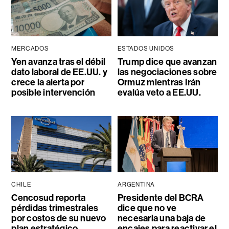
MERCADOS
ESTADOS UNIDOS
Yen avanza tras el débil
Trump dice que avanzan
dato laboral de EE.UU. y
las negociaciones sobre
crece la alerta por
Ormuz mientras Irán
posible intervención
evalúa veto a EE.UU.
CHILE
ARGENTINA
Cencosud reporta
Presidente del BCRA
pérdidas trimestrales
dice que no ve
por costos de su nuevo
necesaria una baja de
plan estratégico
encajes para reactivar el