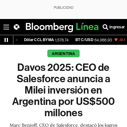
PUBLICIDAD
Ingresar
Dólar CCL BYMA
BTC/USD
-0.07%
ETH/U
1,578.74
64,986.93
ARGENTINA
Davos 2025: CEO de
Salesforce anuncia a
Milei inversión en
Argentina por US$500
millones
Marc Benioff, CEO de Salesforce, destacó los logros