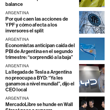
balance
ARGENTINA
Por qué caen las acciones de
YPF y cómo afecta a los
inversores el split
ARGENTINA
Economistas anticipan caída del
PBI de Argentina en el segundo
trimestre: “sorprendió a la baja”
ARGENTINA
La llegada de Tesla a Argentina
no preocupa a BYD: “Ya les
ganamos a nivel mundial”, dijo el
CEO local
ARGENTINA
MercadoLibre se hunde en Wall