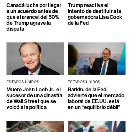
Canadá lucha por llegar
Trump reactiva el
a un acuerdo antes de
intento de destituir a la
que el arancel del 50%
gobernadora Lisa Cook
de Trump agrave la
de la Fed
disputa
ESTADOS UNIDOS
ESTADOS UNIDOS
Muere John Loeb Jr., el
Barkin, de la Fed,
sucesor de una dinastía
advierte que el mercado
de Wall Street que se
laboral de EE.UU. está
volcó a la política
en un “equilibrio débil”