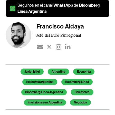
Seguínos en el canal
WhatsApp
de
Bloomberg
Línea Argentina
Francisco Aldaya
Jefé del Buró Panregional
Temas de este artículo
Javier Milei
Argentina
Economía
Economía argentina
Bloomberg Línea
Bloomberg Línea Argentina
Salesforce
Inversiones en Argentina
Negocios