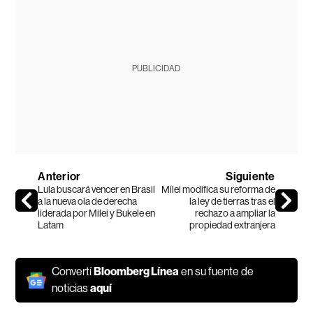
PUBLICIDAD
Anterior
Siguiente
Lula buscará vencer en Brasil
Milei modifica su reforma de
a la nueva ola de derecha
la ley de tierras tras el
liderada por Milei y Bukele en
rechazo a ampliar la
Latam
propiedad extranjera
Convertí
Bloomberg Línea
en su fuente de
noticias
aquí