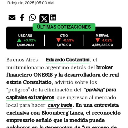
13 de junio, 2025 | 05:00 AM
ÚLTIMAS
COTIZACIONES
USDARS
CTIO
MERVAL
+0.02%
-0.53%
-1.02%
1,496.2634
1,870.00
3,156,332.00
Buenos Aires —
, el
Eduardo Costantini
multimillonario argentino detrás del
broker
financiero ONE618 y la desarrolladora de real
estate Consultatio
, advirtió sobre los
“peligros” de la eliminación del
“
parking
” para
que ingresan al mercado
capitales extranjeros
local para hacer
.
En una entrevista
carry trade
exclusiva con Bloomberg Línea, el reconocido
empresario señaló que la medida puede
colaborar en la generación de “un exceso de