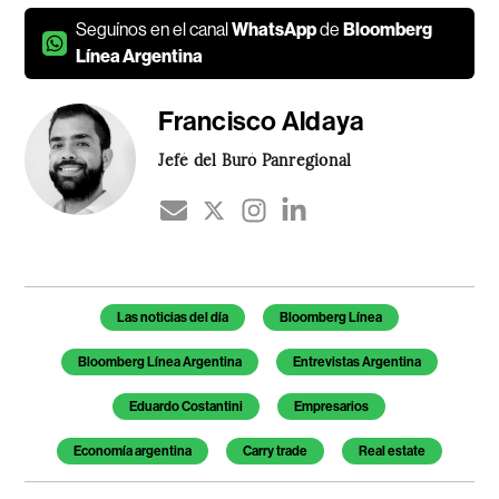
Seguínos en el canal
WhatsApp
de
Bloomberg
Línea Argentina
Francisco Aldaya
Jefé del Buró Panregional
Temas de este artículo
Las noticias del día
Bloomberg Línea
Bloomberg Línea Argentina
Entrevistas Argentina
Eduardo Costantini
Empresarios
Economía argentina
Carry trade
Real estate