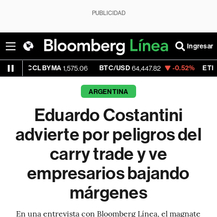
PUBLICIDAD
Ingresar
CL BYMA
BTC/USD
-0.52%
ETH/USD
1,575.06
64,447.82
1,900
ARGENTINA
Eduardo Costantini
advierte por peligros del
carry trade y ve
empresarios bajando
márgenes
En una entrevista con Bloomberg Línea, el magnate