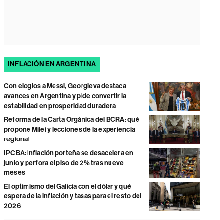
INFLACIÓN EN ARGENTINA
Con elogios a Messi, Georgieva destaca
avances en Argentina y pide convertir la
estabilidad en prosperidad duradera
Reforma de la Carta Orgánica del BCRA: qué
propone Milei y lecciones de la experiencia
regional
IPCBA: inflación porteña se desacelera en
junio y perfora el piso de 2% tras nueve
meses
El optimismo del Galicia con el dólar y qué
espera de la inflación y tasas para el resto del
2026