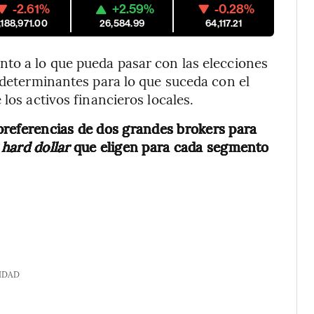
-2.61%
+2.59%
-0.28%
,188,971.00
26,584.99
64,117.21
nto a lo que pueda pasar con las elecciones
r determinantes para lo que suceda con el
los activos financieros locales.
preferencias de dos grandes brokers para
hard dollar
que eligen para cada segmento
IDAD