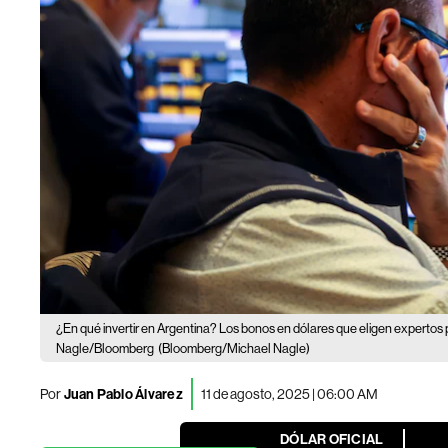
¿En qué invertir en Argentina? Los bonos en dólares que eligen expertos
Nagle/Bloomberg
(Bloomberg/Michael Nagle)
Por
Juan Pablo Álvarez
11 de agosto, 2025 | 06:00 AM
DÓLAR OFICIAL