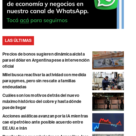
LAS ÚLTIMAS
Precios de bonos sugieren dinámica alcista
para el dólar en Argentina pese a intervención
oficial
Milei busca reactivar la actividad con medida
para pymes, pero sin rescate a familias
endeudadas
Cuáles son los motivos detrás del nuevo
máximo histórico del cobre y hasta dónde
puede llegar
Acciones asiáticas avanzan por la IA mientras
cae el petróleo ante posible acuerdo entre
EE.UU. e Irán