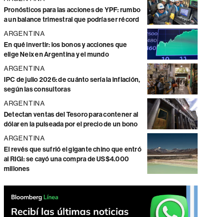
Pronósticos para las acciones de YPF: rumbo
a un balance trimestral que podría ser récord
ARGENTINA
En qué invertir: los bonos y acciones que
elige Neix en Argentina y el mundo
ARGENTINA
IPC de julio 2026: de cuánto sería la inflación,
según las consultoras
ARGENTINA
Detectan ventas del Tesoro para contener al
dólar en la pulseada por el precio de un bono
ARGENTINA
El revés que sufrió el gigante chino que entró
al RIGI: se cayó una compra de US$4.000
millones