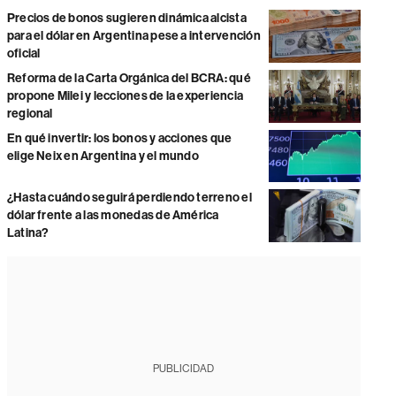
Precios de bonos sugieren dinámica alcista
para el dólar en Argentina pese a intervención
oficial
Reforma de la Carta Orgánica del BCRA: qué
propone Milei y lecciones de la experiencia
regional
En qué invertir: los bonos y acciones que
elige Neix en Argentina y el mundo
¿Hasta cuándo seguirá perdiendo terreno el
dólar frente a las monedas de América
Latina?
PUBLICIDAD