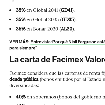
35%
en Global 2041 (
GD41
).
35%
en Global 2035 (
GD35
).
35%
en Bonar 2030 (
AL30
).
VER MÁS:
Entrevista: Por qué Niall Ferguson está
para siempre”
La carta de Facimex Valo
Facimex considera que las carteras de renta f
deuda pública
(bonos emitidos por el Estado n
diversificadas:
40%
en soberanos (bonos del gobierno n