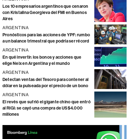
Los 10 empresarios argentinos que cenaron
con Kristalina Georgieva del FMI en Buenos
Aires
ARGENTINA
Pronósticos para las acciones de YPF: rumbo
a un balance trimestral que podría ser récord
ARGENTINA
En qué invertir: los bonos y acciones que
elige Neix en Argentina y el mundo
ARGENTINA
Detectan ventas del Tesoro para contener al
dólar en la pulseada por el precio de un bono
ARGENTINA
El revés que sufrió el gigante chino que entró
al RIGI: se cayó una compra de US$4.000
millones