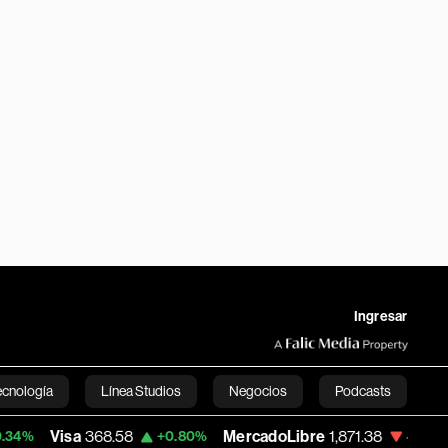
Ingresar
ecnología
Línea Studios
Negocios
Podcasts
sa
368.58
MercadoLibre
1,871.38
Banco 
+0.80%
-1.53%
English