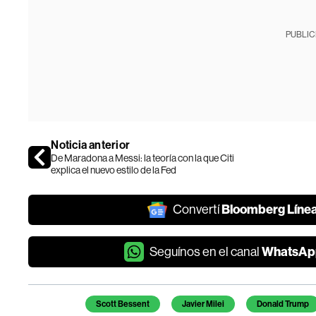
PUBLIC
Noticia anterior
De Maradona a Messi: la teoría con la que Citi
explica el nuevo estilo de la Fed
Bloomberg Líne
Convertí
WhatsAp
Seguínos en el canal
Temas de este artículo
Scott Bessent
Javier Milei
Donald Trump