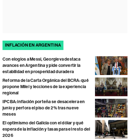
INFLACIÓN EN ARGENTINA
Con elogios a Messi, Georgieva destaca
avances en Argentina y pide convertir la
estabilidad en prosperidad duradera
Reforma de la Carta Orgánica del BCRA: qué
propone Milei y lecciones de la experiencia
regional
IPCBA: inflación porteña se desacelera en
junio y perfora el piso de 2% tras nueve
meses
El optimismo del Galicia con el dólar y qué
espera de la inflación y tasas para el resto del
2026