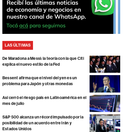
LAS ÚLTIMAS
De Maradona a Messi: la teoría con la que Citi
explica el nuevo estilo de la Fed
Bessent afirma que el nivel del yen es un
problema para Japón y otras monedas
Así cerró el riesgo país en Latinoamérica en el
mes de julio
S&P 500 alcanza un récord impulsado por la
posibilidad de un acuerdo entre Irán y
Estados Unidos