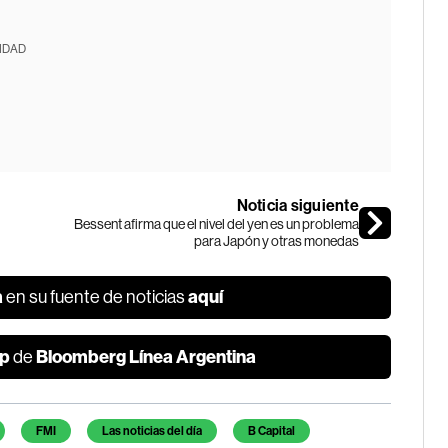
IDAD
Noticia siguiente
Bessent afirma que el nivel del yen es un problema
para Japón y otras monedas
a
aquí
en su fuente de noticias
p
Bloomberg Línea Argentina
de
FMI
Las noticias del día
B Capital