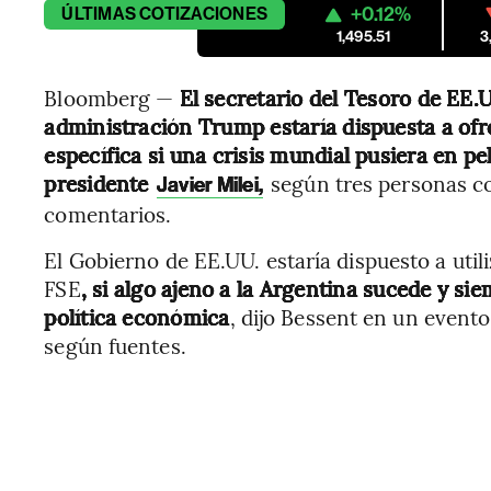
+0.12%
ÚLTIMAS
COTIZACIONES
1,495.51
3
Bloomberg —
El secretario del Tesoro de EE.U
administración Trump estaría dispuesta a ofre
específica si una crisis mundial pusiera en 
presidente
según tres personas c
Javier Milei,
comentarios.
El Gobierno de EE.UU. estaría dispuesto a util
FSE
, si algo ajeno a la Argentina sucede y s
política económica
, dijo Bessent en un even
según fuentes.