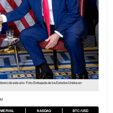
ebrero de este año.
Foto: Embajada de los Estados Unidos en
PM
MERVAL
NASDAQ
BTC/USD