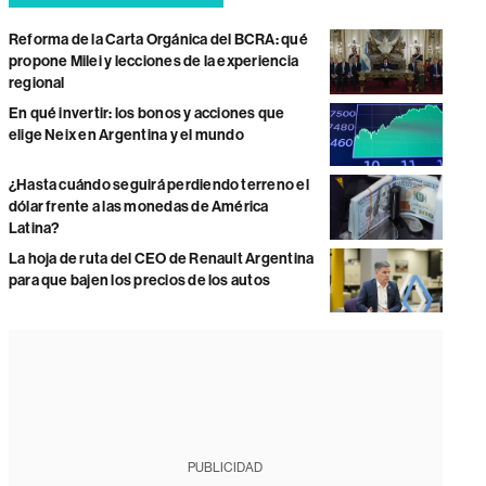
Reforma de la Carta Orgánica del BCRA: qué
propone Milei y lecciones de la experiencia
regional
En qué invertir: los bonos y acciones que
elige Neix en Argentina y el mundo
¿Hasta cuándo seguirá perdiendo terreno el
dólar frente a las monedas de América
Latina?
La hoja de ruta del CEO de Renault Argentina
para que bajen los precios de los autos
PUBLICIDAD