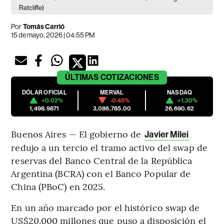
Ratcliffe)
Por
Tomás Carrió
15 de mayo, 2026 | 04:55 PM
ÚLTIMAS
COTIZACIONES
DÓLAR OFICIAL
MERVAL
NASDAQ
+0.02%
-0.45%
+1.30%
1,498.9871
3,086,785.00
26,690.62
Buenos Aires — El gobierno de
Javier Milei
redujo a un tercio el tramo activo del swap de
reservas del Banco Central de la República
Argentina (BCRA) con el Banco Popular de
China (PBoC) en 2025.
En un año marcado por el histórico swap de
US$20.000 millones que puso a disposición el