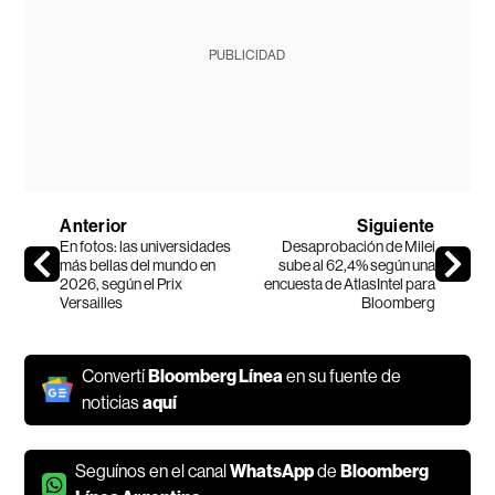
PUBLICIDAD
Anterior
Siguiente
En fotos: las universidades
Desaprobación de Milei
más bellas del mundo en
sube al 62,4% según una
2026, según el Prix
encuesta de AtlasIntel para
Versailles
Bloomberg
Convertí
Bloomberg Línea
en su fuente de
noticias
aquí
Seguínos en el canal
WhatsApp
de
Bloomberg