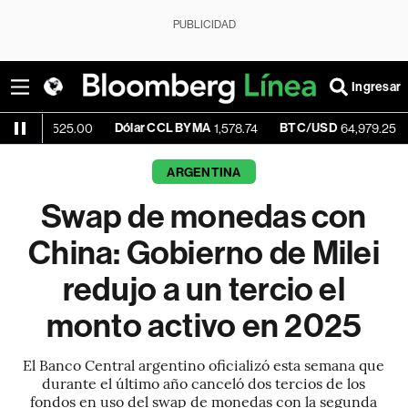
PUBLICIDAD
Ingresar
Dólar CCL BYMA
BTC/USD
+0.07%
25.00
1,578.74
64,979.25
ARGENTINA
Swap de monedas con
China: Gobierno de Milei
redujo a un tercio el
monto activo en 2025
El Banco Central argentino oficializó esta semana que
durante el último año canceló dos tercios de los
fondos en uso del swap de monedas con la segunda