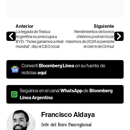
Anterior
Siguiente
La llegada de Tesla a
Rendimientos de bonos
Argentina no preocupa a
chilenos podrían tocar
BYD: “Ya les ganamos a nivel
máximos de 2026 si persiste
mundial”, dijo el CEO local
el cierre de Ormuz
Convertí
Bloomberg Línea
en su fuente de
noticias
aquí
Seguínos en el canal
WhatsApp
de
Bloomberg
Línea Argentina
Francisco Aldaya
Jefé del Buró Panregional