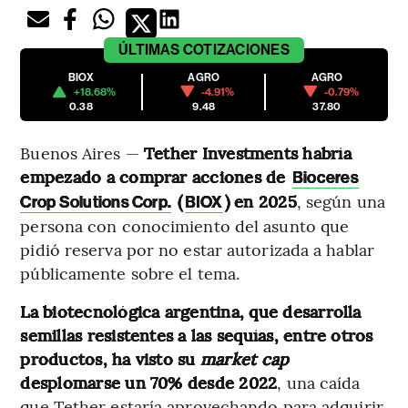
ÚLTIMAS
COTIZACIONES
BIOX
AGRO
AGRO
+18.68%
-4.91%
-0.79%
0.38
9.48
37.80
Buenos Aires —
Tether Investments habría
empezado a comprar acciones de
Bioceres
(
) en 2025
, según una
Crop Solutions Corp.
BIOX
persona con conocimiento del asunto que
pidió reserva por no estar autorizada a hablar
públicamente sobre el tema.
La biotecnológica argentina, que desarrolla
semillas resistentes a las sequías, entre otros
productos, ha visto su
market cap
desplomarse un 70% desde 2022
, una caída
que Tether estaría aprovechando para adquirir