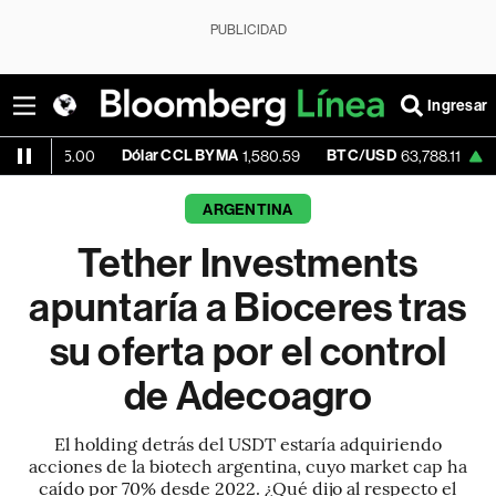
PUBLICIDAD
Ingresar
Dólar CCL BYMA
BTC/USD
+0.07%
ET
00
1,580.59
63,788.11
ARGENTINA
Tether Investments
apuntaría a Bioceres tras
su oferta por el control
de Adecoagro
El holding detrás del USDT estaría adquiriendo
acciones de la biotech argentina, cuyo market cap ha
caído por 70% desde 2022. ¿Qué dijo al respecto el