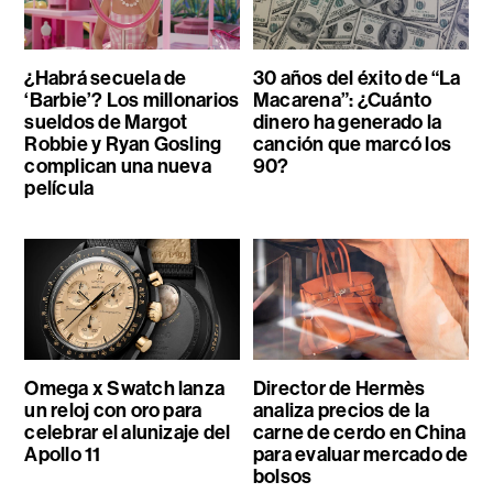
¿Habrá secuela de
30 años del éxito de “La
‘Barbie’? Los millonarios
Macarena”: ¿Cuánto
sueldos de Margot
dinero ha generado la
Robbie y Ryan Gosling
canción que marcó los
complican una nueva
90?
película
Omega x Swatch lanza
Director de Hermès
un reloj con oro para
analiza precios de la
celebrar el alunizaje del
carne de cerdo en China
Apollo 11
para evaluar mercado de
bolsos