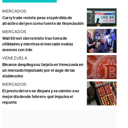
MERCADOS
Carry trade resiste pese a la pérdida de
atractivo del yen como fuente de financiación
MERCADOS
Wall Street cierra mixto tras toma de
utilidades y mientras el mercado evalúa
avances con Irán
VENEZUELA
Binance despliega su tarjeta en Venezuela en
un mercado impulsado por el auge de las
stablecoins
MERCADOS
El precio del oro se dispara y va camino a su
mejor día desde febrero: qué impulsa el
repunte