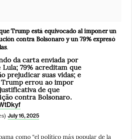
 que Trump está equivocado al imponer un
ución contra Bolsonaro y un 79% expresó
das
.
ndo da carta enviada por
 Lula; 79% acreditam que
ão prejudicar suas vidas; e
 Trump errou ao impor
justificativa de que
ição contra Bolsonaro.
aWtDkyf
es)
July 16, 2025
Obama como “el político más popular de la