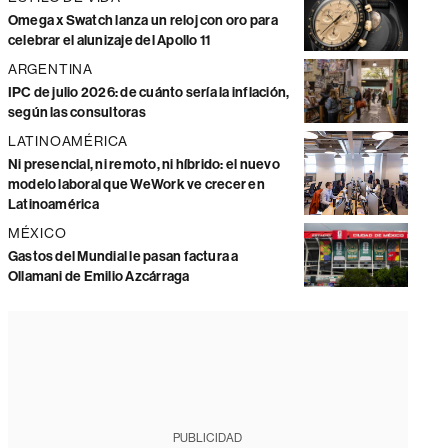
Omega x Swatch lanza un reloj con oro para
celebrar el alunizaje del Apollo 11
ARGENTINA
IPC de julio 2026: de cuánto sería la inflación,
según las consultoras
LATINOAMÉRICA
Ni presencial, ni remoto, ni híbrido: el nuevo
modelo laboral que WeWork ve crecer en
Latinoamérica
MÉXICO
Gastos del Mundial le pasan factura a
Ollamani de Emilio Azcárraga
PUBLICIDAD