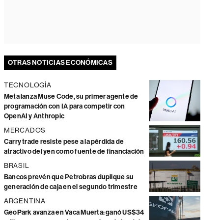
OTRAS NOTICIAS ECONÓMICAS
TECNOLOGÍA
Meta lanza Muse Code, su primer agente de
programación con IA para competir con
OpenAI y Anthropic
MERCADOS
Carry trade resiste pese a la pérdida de
atractivo del yen como fuente de financiación
BRASIL
Bancos prevén que Petrobras duplique su
generación de caja en el segundo trimestre
ARGENTINA
GeoPark avanza en Vaca Muerta: ganó US$34