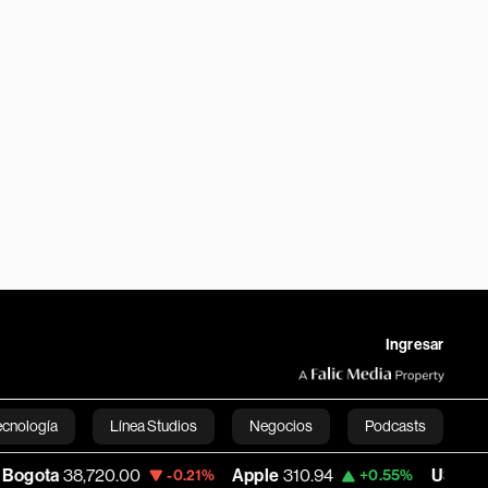
Ingresar
ecnología
Línea Studios
Negocios
Podcasts
8,720.00
Apple
310.94
USD COP
3,175.9
-0.21%
+0.55%
English