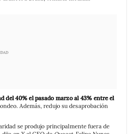
IDAD
ad del 40% el pasado marzo al 43% entre el
sondeo. Además, redujo su desaprobación
aridad se produjo principalmente fuera de
, dijo en X el CEO de
Quaest
, Felipe Nunes.