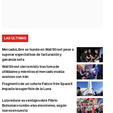
LAS ÚLTIMAS
MercadoLibre se hunde en Wall Street pese a
superar expectativas de facturación y
ganancia neta
Wall Street cierra mixto tras toma de
utilidades y mientras el mercado evalúa
avances con Irán
Fragmento de un cohete Falcon 9 de SpaceX
impacta la superficie de la Luna
Lula reduce su ventaja sobre Flávio
Bolsonaro rumbo a las elecciones, según
nueva encuesta