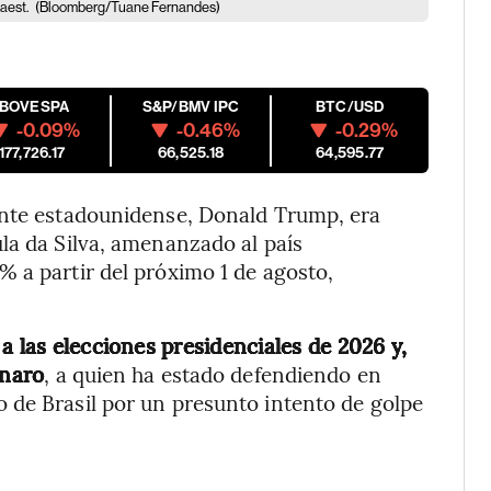
uaest.
(Bloomberg/Tuane Fernandes)
IBOVESPA
S&P/BMV IPC
BTC/USD
-0.09%
-0.46%
-0.29%
177,726.17
66,525.18
64,595.77
ente estadounidense, Donald Trump, era
la da Silva, amenanzado al país
 a partir del próximo 1 de agosto,
a las elecciones presidenciales de 2026 y,
onaro
, a quien ha estado defendiendo en
 de Brasil por un presunto intento de golpe