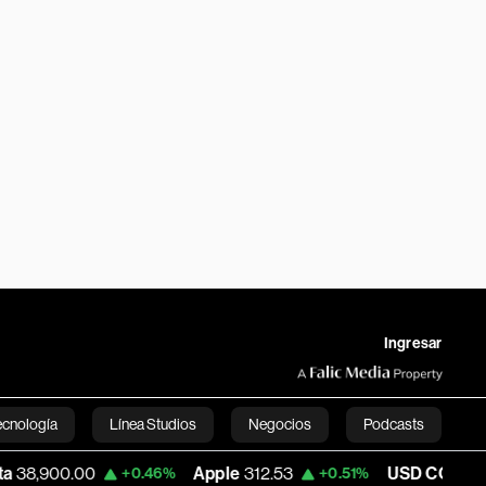
Ingresar
ecnología
Línea Studios
Negocios
Podcasts
00.00
Apple
312.53
USD COP
3,159.39
+0.46%
+0.51%
English