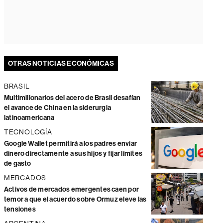
OTRAS NOTICIAS ECONÓMICAS
BRASIL
Multimillonarios del acero de Brasil desafían
el avance de China en la siderurgia
latinoamericana
TECNOLOGÍA
Google Wallet permitirá a los padres enviar
dinero directamente a sus hijos y fijar límites
de gasto
MERCADOS
Activos de mercados emergentes caen por
temor a que el acuerdo sobre Ormuz eleve las
tensiones