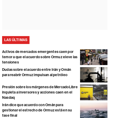
LAS ÚLTIMAS
Activos de mercados emergentes caen por
temor a que el acuerdo sobre Ormuz eleve las
tensiones
Dudas sobre el acuerdo entre Irán y Omán
para reabrir Ormuz impulsan al petróleo
Presión sobre los márgenes de MercadoLibre
inquieta a inversores y acciones caen en el
Nasdaq
Irán dice que acuerdo con Omán para
gestionar el estrecho de Ormuz está en su
fase final