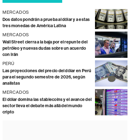
MERCADOS
Dos datos pondrán a prueba al dólar y a estas
tres monedas de América Latina
MERCADOS
Wall Street cierra a la baja por el repunte del
petróleo y nuevas dudas sobre un acuerdo
con Irán
PERÚ
Las proyecciones del precio del dólar en Perú
para el segundo semestre de 2026, según
analistas
MERCADOS
El dólar domina las stablecoins y el avance del
sector lleva el debate más allá del mundo
cripto