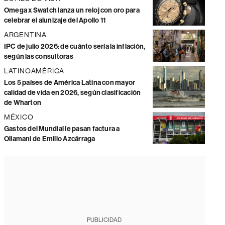
Omega x Swatch lanza un reloj con oro para
celebrar el alunizaje del Apollo 11
ARGENTINA
IPC de julio 2026: de cuánto sería la inflación,
según las consultoras
LATINOAMÉRICA
Los 5 países de América Latina con mayor
calidad de vida en 2026, según clasificación
de Wharton
MÉXICO
Gastos del Mundial le pasan factura a
Ollamani de Emilio Azcárraga
PUBLICIDAD