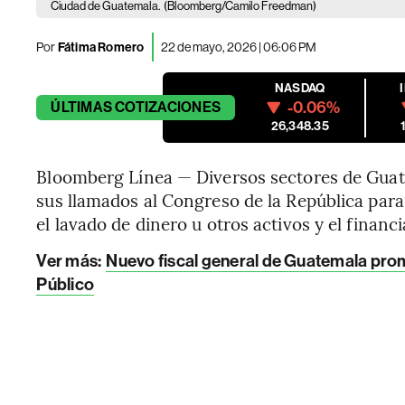
Ciudad de Guatemala.
(Bloomberg/Camilo Freedman)
Por
Fátima Romero
22 de mayo, 2026 | 06:06 PM
NASDAQ
-0.06%
ÚLTIMAS
COTIZACIONES
26,348.35
Bloomberg Línea — Diversos sectores de Guate
sus llamados al Congreso de la República para 
el lavado de dinero u otros activos y el financ
Ver más:
Nuevo fiscal general de Guatemala prome
Público