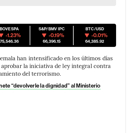
IBOVESPA
S&P/BMV IPC
BTC/USD
-1.23%
-0.19%
-0.01%
175,546.36
66,396.15
64,385.92
mala han intensificado en los últimos días
aprobar la iniciativa de ley integral contra
iamiento del terrorismo.
te “devolverle la dignidad” al Ministerio