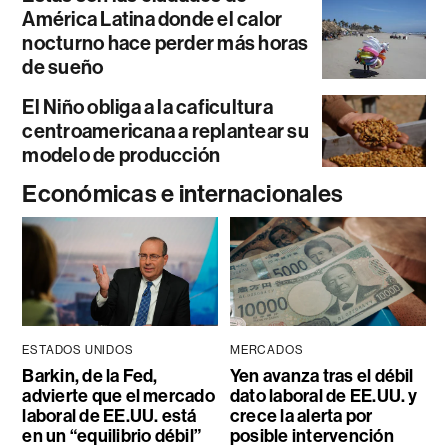
América Latina donde el calor
nocturno hace perder más horas
de sueño
El Niño obliga a la caficultura
centroamericana a replantear su
modelo de producción
Económicas e internacionales
ESTADOS UNIDOS
MERCADOS
Barkin, de la Fed,
Yen avanza tras el débil
advierte que el mercado
dato laboral de EE.UU. y
laboral de EE.UU. está
crece la alerta por
en un “equilibrio débil”
posible intervención