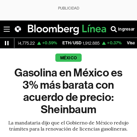
PUBLICIDAD
Ingresar
+0.59%
ETH/USD
+0.37%
Visa
4,775.22
1,912.885
362.90
MÉXICO
Gasolina en México es
3% más barata con
acuerdo de precio:
Sheinbaum
La mandataria dijo que el Gobierno de México redujo
trámites para la renovación de licencias gasolineras.