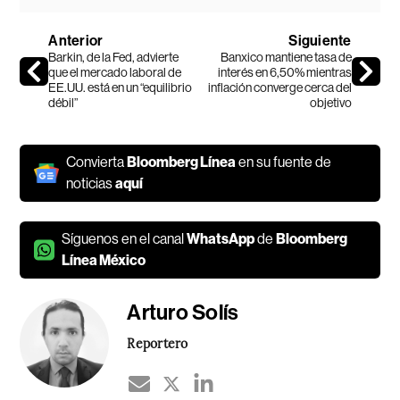
Anterior
Siguiente
Barkin, de la Fed, advierte
Banxico mantiene tasa de
que el mercado laboral de
interés en 6,50% mientras
EE.UU. está en un “equilibrio
inflación converge cerca del
débil”
objetivo
Convierta
Bloomberg Línea
en su fuente de
noticias
aquí
Síguenos en el canal
WhatsApp
de
Bloomberg
Línea México
Arturo Solís
Reportero