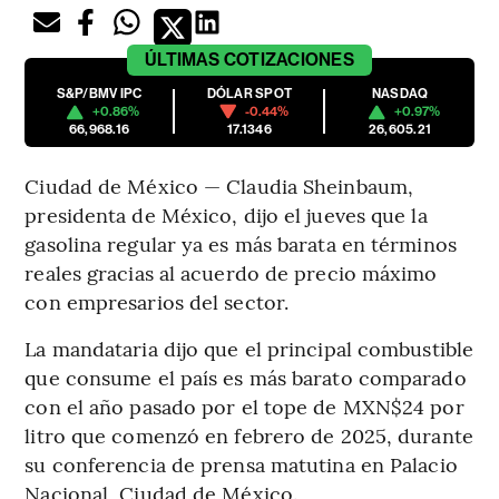
ÚLTIMAS
COTIZACIONES
S&P/BMV IPC
DÓLAR SPOT
NASDAQ
+0.86%
-0.44%
+0.97%
66,968.16
17.1346
26,605.21
Ciudad de México — Claudia Sheinbaum,
presidenta de México, dijo el jueves que la
gasolina regular ya es más barata en términos
reales gracias al acuerdo de precio máximo
con empresarios del sector.
La mandataria dijo que el principal combustible
que consume el país es más barato comparado
con el año pasado por el tope de MXN$24 por
litro que comenzó en febrero de 2025, durante
su conferencia de prensa matutina en Palacio
Nacional, Ciudad de México.