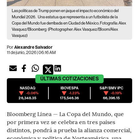
Las políticas de Trump ponen en jaque el impacto económico del
Mundial 2026.
Una estatua que representa a un futbolista de la
Copa del Mundo fue derribada en Ciudad de México. Fotografía: Alex
Vasquez/Bloomberg
(Photographer: Alex Vasquez/Bloom/Alex
Vasquez)
Por
Alexandre Salvador
11 de junio, 2026 | 06:16 AM
ÚLTIMAS
COTIZACIONES
NASDAQ
IBOVESPA
S&P/BMV IPC
-0.06%
-1.23%
-0.19%
26,348.35
175,546.36
66,396.15
Bloomberg Línea — La Copa del Mundo, que
por primera vez se celebra en tres países
distintos, pondrá a prueba la alianza comercial,
económica y política de Norteamérica, una