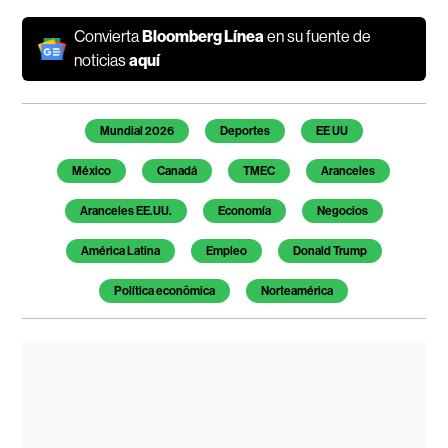
Convierta
Bloomberg Línea
en su fuente de
noticias
aquí
Temas de este artículo
Mundial 2026
Deportes
EE UU
México
Canadá
TMEC
Aranceles
Aranceles EE.UU.
Economía
Negocios
América Latina
Empleo
Donald Trump
Política econômica
Norteamérica