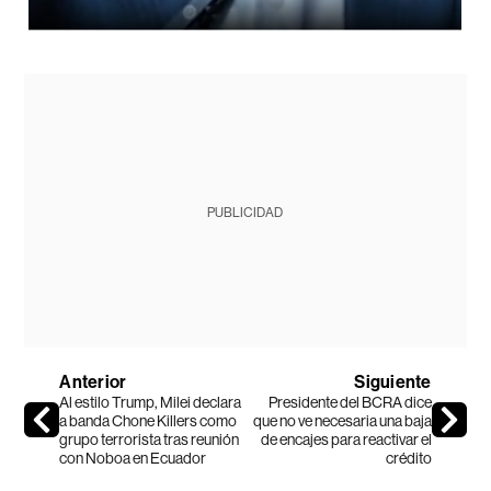
PUBLICIDAD
Anterior
Siguiente
Al estilo Trump, Milei declara
Presidente del BCRA dice
a banda Chone Killers como
que no ve necesaria una baja
grupo terrorista tras reunión
de encajes para reactivar el
con Noboa en Ecuador
crédito