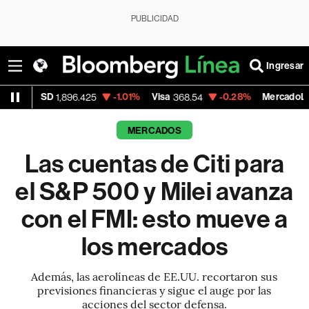
PUBLICIDAD
Ingresar
D
-1.01%
Visa
-0.28%
MercadoLibre
1,896.425
368.54
1,924.95
MERCADOS
Las cuentas de Citi para
el S&P 500 y Milei avanza
con el FMI: esto mueve a
los mercados
Además, las aerolíneas de EE.UU. recortaron sus
previsiones financieras y sigue el auge por las
acciones del sector defensa.