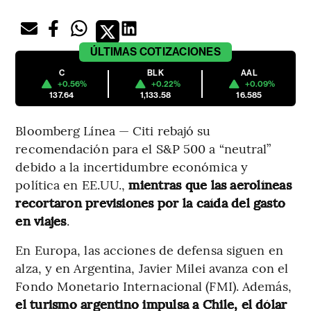
ÚLTIMAS
COTIZACIONES
C
BLK
AAL
+0.56%
+0.22%
+0.09%
137.64
1,133.58
16.585
Bloomberg Línea — Citi rebajó su
recomendación para el S&P 500 a “neutral”
debido a la incertidumbre económica y
política en EE.UU.,
mientras que las aerolíneas
recortaron previsiones por la caída del gasto
en viajes
.
En Europa, las acciones de defensa siguen en
alza, y en Argentina, Javier Milei avanza con el
Fondo Monetario Internacional (FMI). Además,
el turismo argentino impulsa a Chile, el dólar