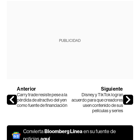
PUBLICIDAD
Anterior
Siguiente
Carry trade resiste pese a la
Disney y TikTok logran
pérdida de atractivo del yen
acuerdo para que creadores
como fuente de financiación
usen contenido de sus
películas y series
Convierta
Bloomberg Línea
en su fuente de
noticias
aquí