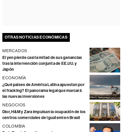
OTRAS NOTICIAS ECONÓMICAS
MERCADOS
El yen pierde casi la mitad de sus ganancias
tras la intervención conjunta de EE.UU. y
Japón
ECONOMÍA
¿Qué países de América Latina apuestan por
el fracking? El panorama legal que marcará
las nuevas inversiones
NEGOCIOS
Dior, H&M y Zara impulsan la ocupación de los
centros comerciales de Iguatemi en Brasil
COLOMBIA