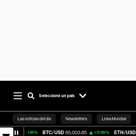
Seleccione un país
Las noticias del día
Newsletters
Línea Mundial
BTC/USD
65,003.85
ETH/USD
1,919.308
+0.16%
+0.95%
Bloomberg 