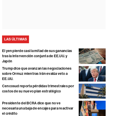
LAS ÚLTIMAS
El yen pierde casi la mitad de sus ganancias
tras la intervención conjunta de EE.UU. y
Japón
Trump dice que avanzan las negociaciones
sobre Ormuz mientras Irán evalúa veto a
EE.UU.
Cencosud reporta pérdidas trimestrales por
costos de su nuevo plan estratégico
Presidente del BCRA dice que no ve
necesaria una baja de encajes para reactivar
el crédito