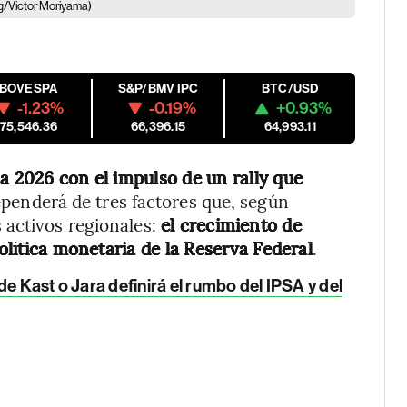
/Victor Moriyama)
IBOVESPA
S&P/BMV IPC
BTC/USD
-1.23%
-0.19%
+0.93%
175,546.36
66,396.15
64,993.11
a 2026 con el impulso de un rally que
ependerá de tres factores que, según
 activos regionales:
el crecimiento de
política monetaria de la Reserva Federal
.
e Kast o Jara definirá el rumbo del IPSA y del