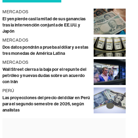
MERCADOS
El yen pierde casi la mitad de sus ganancias
tras la intervención conjunta de EE.UU. y
Japón
MERCADOS
Dos datos pondrán a prueba al dólar y a estas
tres monedas de América Latina
MERCADOS
Wall Street cierra a la baja por el repunte del
petróleo y nuevas dudas sobre un acuerdo
con Irán
PERÚ
Las proyecciones del precio del dólar en Perú
para el segundo semestre de 2026, según
analistas