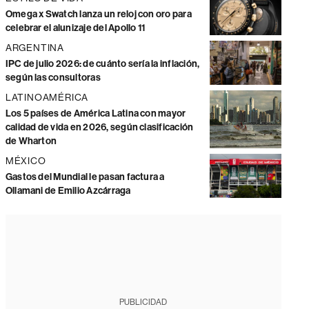
Omega x Swatch lanza un reloj con oro para
celebrar el alunizaje del Apollo 11
ARGENTINA
IPC de julio 2026: de cuánto sería la inflación,
según las consultoras
LATINOAMÉRICA
Los 5 países de América Latina con mayor
calidad de vida en 2026, según clasificación
de Wharton
MÉXICO
Gastos del Mundial le pasan factura a
Ollamani de Emilio Azcárraga
PUBLICIDAD