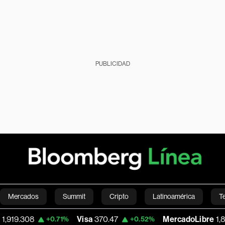
PUBLICIDAD
Mercados
Summit
Cripto
Latinoamérica
T
Visa
370.47
MercadoLibre
1,824.26
+0.71%
+0.52%
-
Green
Economía
Estilo de vida
Mundo
Videos