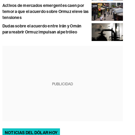
Activos de mercados emergentes caen por
temor a que el acuerdo sobre Ormuz eleve las
tensiones
Dudas sobre el acuerdo entre Irán y Omán
para reabrir Ormuz impulsan al petróleo
PUBLICIDAD
NOTICIAS DEL DÓLAR HOY