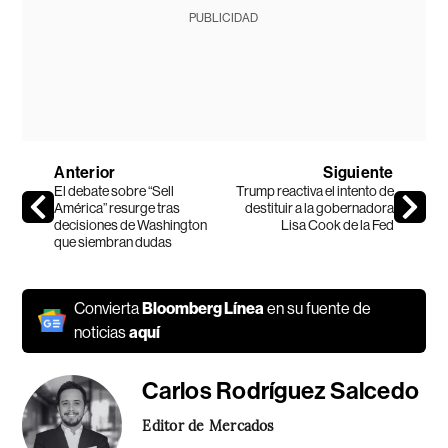
PUBLICIDAD
Anterior
Siguiente
El debate sobre “Sell
Trump reactiva el intento de
América” resurge tras
destituir a la gobernadora
decisiones de Washington
Lisa Cook de la Fed
que siembran dudas
Convierta
Bloomberg Línea
en su fuente de
noticias
aquí
Carlos Rodríguez Salcedo
Editor de Mercados