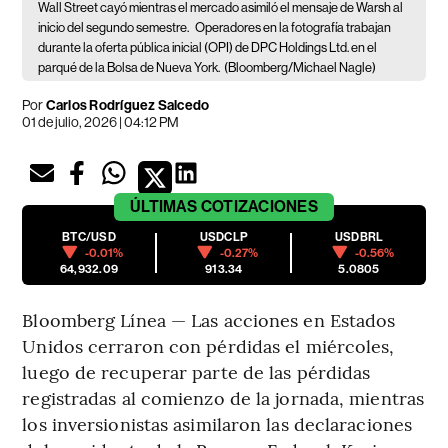
Wall Street cayó mientras el mercado asimiló el mensaje de Warsh al
inicio del segundo semestre.
Operadores en la fotografía trabajan
durante la oferta pública inicial (OPI) de DPC Holdings Ltd. en el
parqué de la Bolsa de Nueva York.
(Bloomberg/Michael Nagle)
Por
Carlos Rodríguez Salcedo
01 de julio, 2026 | 04:12 PM
ÚLTIMAS
COTIZACIONES
BTC/USD
USDCLP
USDBRL
-0.01%
-0.27%
-0.56%
64,932.09
913.34
5.0805
Bloomberg Línea — Las acciones en Estados
Unidos cerraron con pérdidas el miércoles,
luego de recuperar parte de las pérdidas
registradas al comienzo de la jornada, mientras
los inversionistas asimilaron las declaraciones