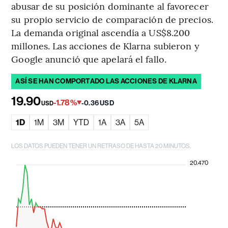
abusar de su posición dominante al favorecer
su propio servicio de comparación de precios.
La demanda original ascendía a US$8.200
millones. Las acciones de Klarna subieron y
Google anunció que apelará el fallo.
ASÍ SE HAN COMPORTADO LAS ACCIONES DE KLARNA
19.90
-1.78%
-0.36 USD
USD
1D
1M
3M
YTD
1A
3A
5A
LOS DATOS PUEDEN TENER UN RETRASO DE HASTA 20 MINUTOS.
20.470