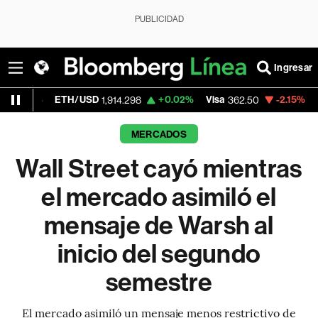
PUBLICIDAD
Ingresar
H/USD
+0.02%
Visa
-2.15%
MercadoLibre
1,914.298
362.50
1
MERCADOS
Wall Street cayó mientras
el mercado asimiló el
mensaje de Warsh al
inicio del segundo
semestre
El mercado asimiló un mensaje menos restrictivo de