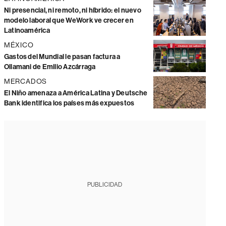
Ni presencial, ni remoto, ni híbrido: el nuevo
modelo laboral que WeWork ve crecer en
Latinoamérica
MÉXICO
Gastos del Mundial le pasan factura a
Ollamani de Emilio Azcárraga
MERCADOS
El Niño amenaza a América Latina y Deutsche
Bank identifica los países más expuestos
PUBLICIDAD