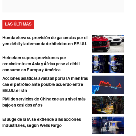
LAS ÚLTIMAS
Honda eleva su previsión de ganancias por el
yen débil y la demanda de híbridos en EE.UU.
Heineken supera previsiones por
crecimiento en Asia y África pese al débil
consumo en Europa y América
Acciones asiáticas avanzan por la IA mientras
cae el petróleo ante posible acuerdo entre
EE.UU. e Irán
PMI de servicios de China cae a su nivel más
bajo en casi dos años
El auge de la IA se extiende a las acciones
industriales, según Wells Fargo