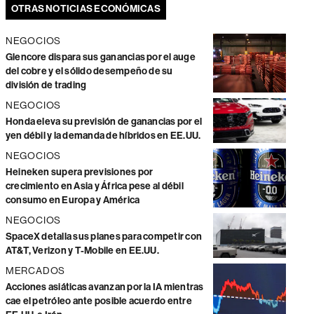
OTRAS NOTICIAS ECONÓMICAS
NEGOCIOS
Glencore dispara sus ganancias por el auge
del cobre y el sólido desempeño de su
división de trading
NEGOCIOS
Honda eleva su previsión de ganancias por el
yen débil y la demanda de híbridos en EE.UU.
NEGOCIOS
Heineken supera previsiones por
crecimiento en Asia y África pese al débil
consumo en Europa y América
NEGOCIOS
SpaceX detalla sus planes para competir con
AT&T, Verizon y T-Mobile en EE.UU.
MERCADOS
Acciones asiáticas avanzan por la IA mientras
cae el petróleo ante posible acuerdo entre