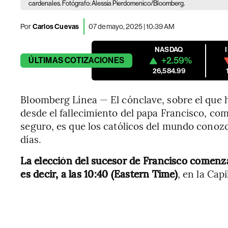
cardenales. Fotógrafo: Alessia Pierdomenico/Bloomberg.
Por
Carlos Cuevas
07 de mayo, 2025 | 10:39 AM
NASDAQ
+2.59%
ÚLTIMAS
COTIZACIONES
26,584.99
Bloomberg Línea — El cónclave, sobre el que 
desde el fallecimiento del papa Francisco, co
seguro, es que los católicos del mundo conozc
días.
La elección del sucesor de Francisco comenza
es decir, a las 10:40 (Eastern Time)
, en la Capi