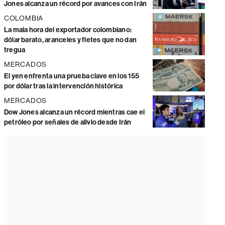
Jones alcanza un récord por avances con Irán
COLOMBIA
La mala hora del exportador colombiano:
dólar barato, aranceles y fletes que no dan
tregua
MERCADOS
El yen enfrenta una prueba clave en los 155
por dólar tras la intervención histórica
MERCADOS
Dow Jones alcanza un récord mientras cae el
petróleo por señales de alivio desde Irán