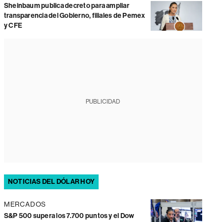
Sheinbaum publica decreto para ampliar
transparencia del Gobierno, filiales de Pemex
y CFE
PUBLICIDAD
NOTICIAS DEL DÓLAR HOY
MERCADOS
S&P 500 supera los 7.700 puntos y el Dow