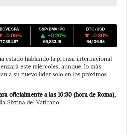
IBOVESPA
S&P/BMV IPC
BTC/USD
-0.06%
+0.20%
-0.30%
177,894.97
66,833.16
64,106.65
ha estado hablando la prensa internacional
menzará este miércoles, aunque, lo más
an a su nuevo líder solo en los próximos
rá oficialmente a las 16:30 (hora de Roma),
lla Sixtina del Vaticano.