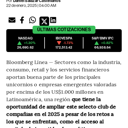
Por
Daniel Salazar Castellanos
22 de enero, 2025 | 04:00 AM
ÚLTIMAS
COTIZACIONES
NASDAQ
IBOVESPA
S&P/BMV IPC
+1.30%
-1.73%
+0.82%
26,690.62
172,513.42
66,938.64
Bloomberg Línea — Sectores como la industria,
consumo, retail y los servicios financieros
aportan buena parte de los principales
unicornios o empresas emergentes valoradas
por encima de los US$1.000 millones en
Latinoamérica, una región
que tiene la
oportunidad de ampliar este selecto club de
compañías en el 2025 a pesar de los retos a
los que se enfrentan, como el acceso al