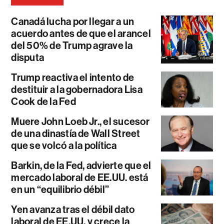
Canadá lucha por llegar a un
acuerdo antes de que el arancel
del 50% de Trump agrave la
disputa
Trump reactiva el intento de
destituir a la gobernadora Lisa
Cook de la Fed
Muere John Loeb Jr., el sucesor
de una dinastía de Wall Street
que se volcó a la política
Barkin, de la Fed, advierte que el
mercado laboral de EE.UU. está
en un “equilibrio débil”
Yen avanza tras el débil dato
laboral de EE.UU. y crece la