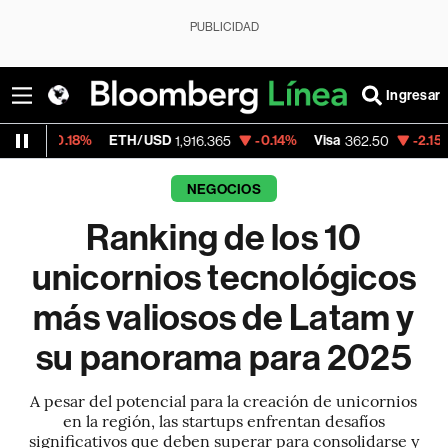
PUBLICIDAD
Ingresar
%
ETH/USD
-0.14%
Visa
-2.15%
MercadoL
1,916.365
362.50
NEGOCIOS
Ranking de los 10
unicornios tecnológicos
más valiosos de Latam y
su panorama para 2025
A pesar del potencial para la creación de unicornios
en la región, las startups enfrentan desafíos
significativos que deben superar para consolidarse y