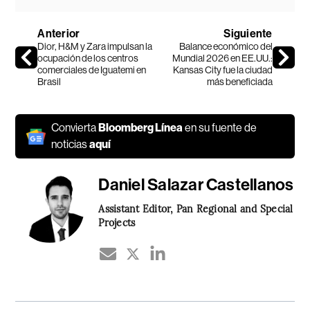
Anterior
Siguiente
Dior, H&M y Zara impulsan la
Balance económico del
ocupación de los centros
Mundial 2026 en EE.UU.:
comerciales de Iguatemi en
Kansas City fue la ciudad
Brasil
más beneficiada
Convierta
Bloomberg Línea
en su fuente de
noticias
aquí
Daniel Salazar Castellanos
Assistant Editor, Pan Regional and Special
Projects