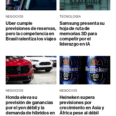
NEGOCIOS
TECNOLOGÍA
Uber cumple
Samsung presenta su
previsiones de reservas,
hoja de ruta de
pero la competencia en
memorias 3D para
Brasil ralentiza los viajes
competir por el
liderazgo en IA
NEGOCIOS
NEGOCIOS
Honda eleva su
Heineken supera
previsión de ganancias
previsiones por
por el yen débil y la
crecimiento en Asia y
demanda de híbridos en
África pese al débil