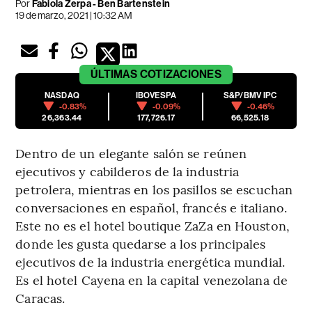
Por
Fabiola Zerpa - Ben Bartenstein
19 de marzo, 2021 | 10:32 AM
ÚLTIMAS
COTIZACIONES
NASDAQ
IBOVESPA
S&P/BMV IPC
-0.83%
-0.09%
-0.46%
26,363.44
177,726.17
66,525.18
Dentro de un elegante salón se reúnen
ejecutivos y cabilderos de la industria
petrolera, mientras en los pasillos se escuchan
conversaciones en español, francés e italiano.
Este no es el hotel boutique ZaZa en Houston,
donde les gusta quedarse a los principales
ejecutivos de la industria energética mundial.
Es el hotel Cayena en la capital venezolana de
Caracas.