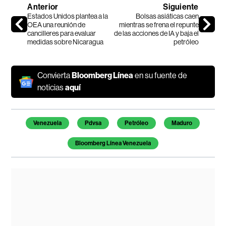
Anterior
Siguiente
Estados Unidos plantea a la
Bolsas asiáticas caen
OEA una reunión de
mientras se frena el repunte
cancilleres para evaluar
de las acciones de IA y baja el
medidas sobre Nicaragua
petróleo
Convierta
Bloomberg Línea
en su fuente de
noticias
aquí
Temas de este artículo
Venezuela
Pdvsa
Petróleo
Maduro
Bloomberg Línea Venezuela