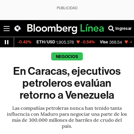
PUBLICIDAD
Ingresar
ETH/USD
-0.54%
Visa
-0.28%
MercadoLi
1,905.378
368.54
NEGOCIOS
En Caracas, ejecutivos
petroleros evalúan
retorno a Venezuela
Las compañías petroleras nunca han tenido tanta
influencia con Maduro para negociar una parte de los
más de 300.000 millones de barriles de crudo del
país.