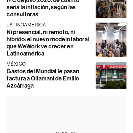
IPC de julio 2026: de cuánto
sería la inflación, según las
consultoras
LATINOAMÉRICA
Ni presencial, ni remoto, ni
híbrido: el nuevo modelo laboral
que WeWork ve crecer en
Latinoamérica
MÉXICO
Gastos del Mundial le pasan
factura a Ollamani de Emilio
Azcárraga