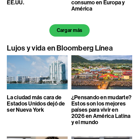
EE.UU.
consumo en Europa y
América
Cargar más
Lujos y vida en Bloomberg Línea
La ciudad más cara de
¿Pensando en mudarte?
Estados Unidos dejó de
Estos son los mejores
ser Nueva York
países para vivir en
2026 en América Latina
y el mundo