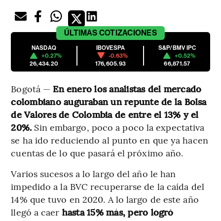
ÚLTIMAS
COTIZACIONES
NASDAQ
IBOVESPA
S&P/BMV IPC
+0.27%
-0.63%
+0.52%
26,434.20
176,605.93
66,871.57
Bogotá —
En enero los analistas del mercado
colombiano auguraban un repunte de la Bolsa
de Valores de Colombia de entre el 13% y el
20%.
Sin embargo, poco a poco la expectativa
se ha ido reduciendo al punto en que ya hacen
cuentas de lo que pasará el próximo año.
Varios sucesos a lo largo del año le han
impedido a la BVC recuperarse de la caída del
14% que tuvo en 2020. A lo largo de este año
llegó a caer
hasta 15% más, pero logró