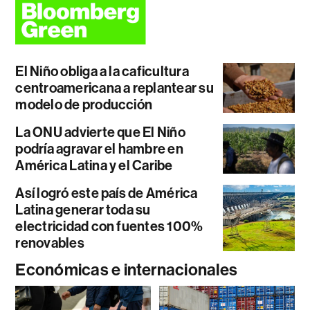
El Niño obliga a la caficultura
centroamericana a replantear su
modelo de producción
La ONU advierte que El Niño
podría agravar el hambre en
América Latina y el Caribe
Así logró este país de América
Latina generar toda su
electricidad con fuentes 100%
renovables
Económicas e internacionales