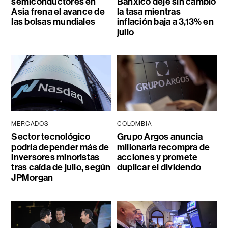
semiconductores en
Banxico deje sin cambio
Asia frena el avance de
la tasa mientras
las bolsas mundiales
inflación baja a 3,13% en
julio
MERCADOS
COLOMBIA
Sector tecnológico
Grupo Argos anuncia
podría depender más de
millonaria recompra de
inversores minoristas
acciones y promete
tras caída de julio, según
duplicar el dividendo
JPMorgan