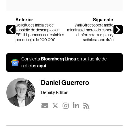
Anterior
Siguiente
Solicitudes iniciales de
Wall Street opera mixto
subsidio de desempleo en
mientras el mercado espera
EE.UU. permanecen estables
el informe de empleo y
por debajo de 200.000
señales sobre Irán
Convierta
Bloomberg Línea
en su fuente de
noticias
aquí
Daniel Guerrero
Deputy Editor