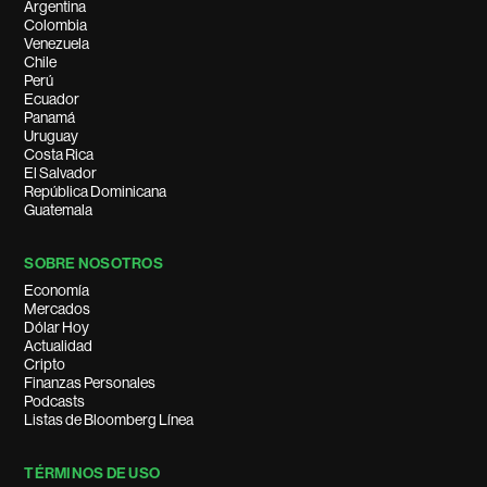
Argentina
Colombia
Venezuela
Chile
Perú
Ecuador
Panamá
Uruguay
Costa Rica
El Salvador
República Dominicana
Guatemala
SOBRE NOSOTROS
Economía
Mercados
Dólar Hoy
Actualidad
Cripto
Finanzas Personales
Podcasts
Listas de Bloomberg Línea
TÉRMINOS DE USO