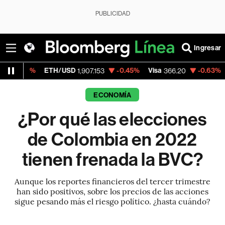
PUBLICIDAD
Ingresar
TH/USD
-0.45%
Visa
-0.63%
MercadoLibre
1,907.153
366.20
ECONOMÍA
¿Por qué las elecciones
de Colombia en 2022
tienen frenada la BVC?
Aunque los reportes financieros del tercer trimestre
han sido positivos, sobre los precios de las acciones
sigue pesando más el riesgo político. ¿hasta cuándo?