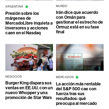
MUNDO
ARGENTINA
Irán dice que acuerdo
Presión sobre los
con Omán para
márgenes de
gestionar el estrecho de
MercadoLibre inquieta a
Ormuz está en su fase
inversores y acciones
final
caen en el Nasdaq
NEGOCIOS
MERCADOS
Burger King dispara sus
La acción más rentable
ventas en EE.UU. con un
del S&P 500 cae con
nuevo Whopper y una
fuerza tras sus
promoción de Star Wars
resultados: qué
preocupa al mercado