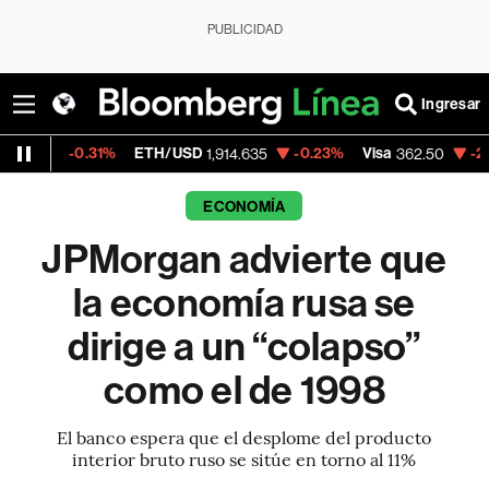
PUBLICIDAD
Ingresar
31%
ETH/USD
-0.23%
Visa
-2.15%
Mercad
1,914.635
362.50
ECONOMÍA
JPMorgan advierte que
la economía rusa se
dirige a un “colapso”
como el de 1998
El banco espera que el desplome del producto
interior bruto ruso se sitúe en torno al 11%