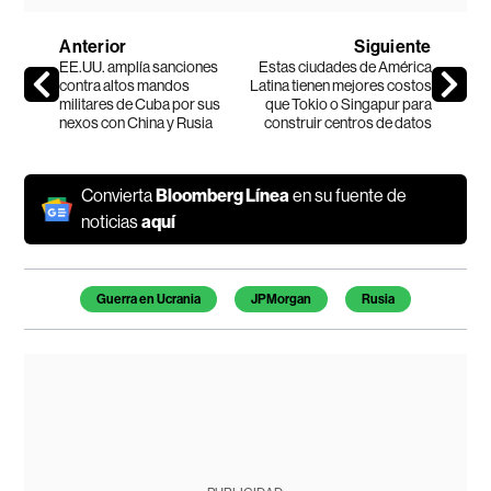
Anterior
Siguiente
EE.UU. amplía sanciones
Estas ciudades de América
contra altos mandos
Latina tienen mejores costos
militares de Cuba por sus
que Tokio o Singapur para
nexos con China y Rusia
construir centros de datos
Convierta
Bloomberg Línea
en su fuente de
noticias
aquí
Temas de este artículo
Guerra en Ucrania
JPMorgan
Rusia