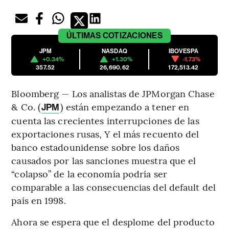
ÚLTIMAS
COTIZACIONES
JPM
NASDAQ
IBOVESPA
+0.34%
+1.30%
-1.73%
357.52
26,690.62
172,513.42
Bloomberg — Los analistas de JPMorgan Chase
& Co. (
) están empezando a tener en
JPM
cuenta las crecientes interrupciones de las
exportaciones rusas, Y el más recuento del
banco estadounidense sobre los daños
causados por las sanciones muestra que el
“colapso” de la economía podría ser
comparable a las consecuencias del default del
país en 1998.
Ahora se espera que el desplome del producto