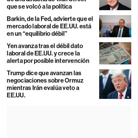
que se volcó a la política
Barkin, de la Fed, advierte que el
mercado laboral de EE.UU. está
en un “equilibrio débil”
Yen avanza tras el débil dato
laboral de EE.UU. y crece la
alerta por posible intervención
Trump dice que avanzan las
negociaciones sobre Ormuz
mientras Irán evalúa veto a
EE.UU.