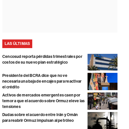
LAS ÚLTIMAS
Cencosud reporta pérdidas trimestrales por
costos de su nuevo plan estratégico
Presidente del BCRA dice que no ve
necesaria una baja de encajes para reactivar
el crédito
Activos de mercados emergentes caen por
temor a que el acuerdo sobre Ormuz eleve las
tensiones
Dudas sobre el acuerdo entre Irán y Omán
para reabrir Ormuz impulsan al petróleo