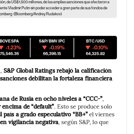
ión, de US$1,500 millones, de las amplias sanciones que afectaron a
idente Vladimir Putin sin poder acceder a gran parte de sus fondos de
oomberg
(Bloomberg/Andrey Rudakov)
IBOVESPA
S&P/BMV IPC
BTC/USD
-1.23%
-0.19%
-0.10%
175,546.36
66,396.15
64,325.82
a,
S&P Global Ratings rebajó la calificación
 sanciones debilitan la fortaleza financiera
rana de Rusia en ocho niveles a “CCC-”
,
 encima de “default”
. Esto se produce solo
l país a grado especulativo “BB+”
el viernes
en vigilancia negativa
, según S&P, lo que