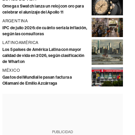
Omega x Swatch lanza un reloj con oro para
celebrar el alunizaje del Apollo 11
ARGENTINA
IPC de julio 2026: de cuánto sería la inflación,
según las consultoras
LATINOAMÉRICA
Los 5 países de América Latina con mayor
calidad de vida en 2026, según clasificación
de Wharton
MÉXICO
Gastos del Mundial le pasan factura a
Ollamani de Emilio Azcárraga
PUBLICIDAD