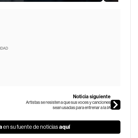
IDAD
Noticia siguiente
Artistas se resisten a que sus voces y canciones
sean usadas para entrenar a la IA
a
aquí
en su fuente de noticias