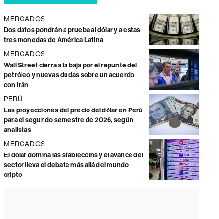
MERCADOS
Dos datos pondrán a prueba al dólar y a estas
tres monedas de América Latina
MERCADOS
Wall Street cierra a la baja por el repunte del
petróleo y nuevas dudas sobre un acuerdo
con Irán
PERÚ
Las proyecciones del precio del dólar en Perú
para el segundo semestre de 2026, según
analistas
MERCADOS
El dólar domina las stablecoins y el avance del
sector lleva el debate más allá del mundo
cripto