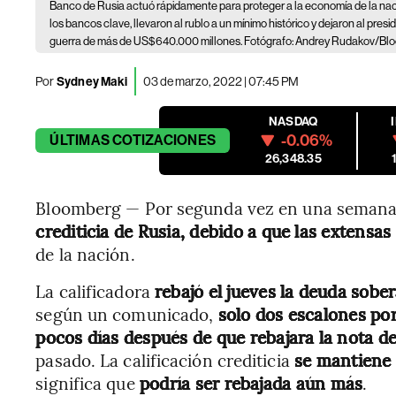
Banco de Rusia actuó rápidamente para proteger a la economía de la nac
los bancos clave, llevaron al rublo a un mínimo histórico y dejaron al pres
guerra de más de US$640.000 millones. Fotógrafo: Andrey Rudakov/Bl
Por
Sydney Maki
03 de marzo, 2022 | 07:45 PM
NASDAQ
-0.06%
ÚLTIMAS
COTIZACIONES
26,348.35
Bloomberg — Por segunda vez en una seman
crediticia de Rusia, debido a que las extensas
de la nación.
La calificadora
rebajó el jueves la deuda sobe
según un comunicado,
solo dos escalones por
pocos días después de que rebajara la nota de
pasado. La calificación crediticia
se mantiene 
significa que
podría ser rebajada aún más
.