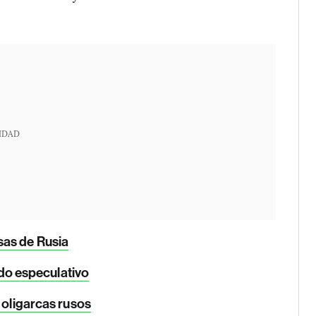
IDAD
sas de Rusia
ado especulativo
 oligarcas rusos