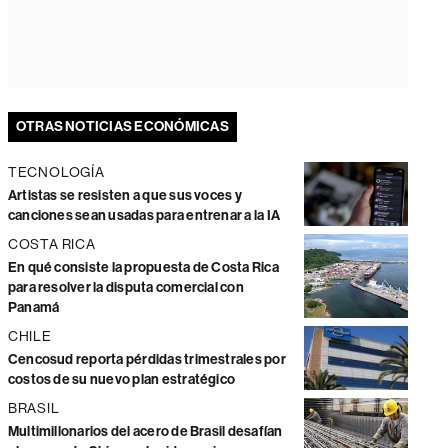
OTRAS NOTICIAS ECONÓMICAS
TECNOLOGÍA
Artistas se resisten a que sus voces y
canciones sean usadas para entrenar a la IA
COSTA RICA
En qué consiste la propuesta de Costa Rica
para resolver la disputa comercial con
Panamá
CHILE
Cencosud reporta pérdidas trimestrales por
costos de su nuevo plan estratégico
BRASIL
Multimillonarios del acero de Brasil desafían