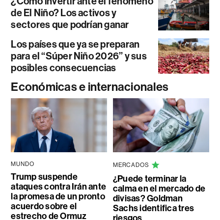
¿Cómo invertir ante el fenómeno
de El Niño? Los activos y
sectores que podrían ganar
Los países que ya se preparan
para el “Súper Niño 2026” y sus
posibles consecuencias
Económicas e internacionales
MUNDO
MERCADOS
Trump suspende
¿Puede terminar la
ataques contra Irán ante
calma en el mercado de
la promesa de un pronto
divisas? Goldman
acuerdo sobre el
Sachs identifica tres
estrecho de Ormuz
riesgos