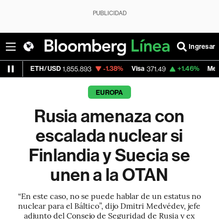
PUBLICIDAD
Ingresar
TH/USD
-1.38%
Visa
+1.46%
MercadoLibre
1,855.893
371.49
1
EUROPA
Rusia amenaza con
escalada nuclear si
Finlandia y Suecia se
unen a la OTAN
“En este caso, no se puede hablar de un estatus no
nuclear para el Báltico”, dijo Dmitri Medvédev, jefe
adjunto del Consejo de Seguridad de Rusia y ex