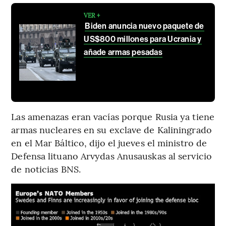
VER +
Biden anuncia nuevo paquete de
US$800 millones para Ucrania y
añade armas pesadas
Las amenazas eran vacías porque Rusia ya tiene
armas nucleares en su exclave de Kaliningrado
en el Mar Báltico, dijo el jueves el ministro de
Defensa lituano Arvydas Anusauskas al servicio
de noticias BNS.