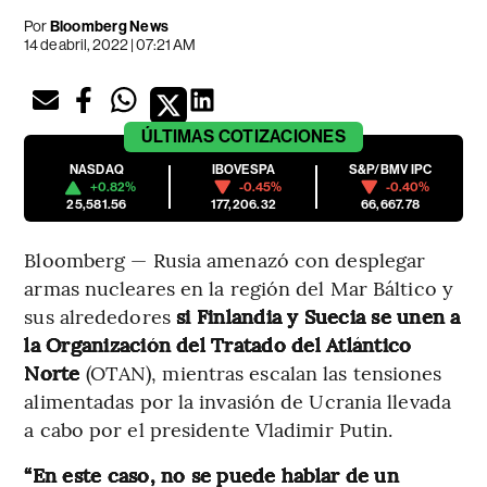
Por
Bloomberg News
14 de abril, 2022 | 07:21 AM
ÚLTIMAS
COTIZACIONES
NASDAQ
IBOVESPA
S&P/BMV IPC
+0.82%
-0.45%
-0.40%
25,581.56
177,206.32
66,667.78
Bloomberg — Rusia amenazó con desplegar
armas nucleares en la región del Mar Báltico y
sus alrededores
si Finlandia y Suecia se unen a
la Organización del Tratado del Atlántico
Norte
(OTAN), mientras escalan las tensiones
alimentadas por la invasión de Ucrania llevada
a cabo por el presidente Vladimir Putin.
“En este caso, no se puede hablar de un