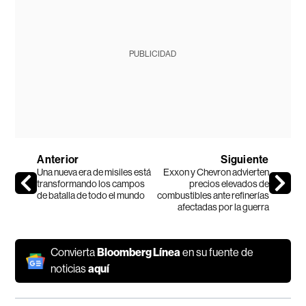
PUBLICIDAD
Anterior
Siguiente
Una nueva era de misiles está
Exxon y Chevron advierten
transformando los campos
precios elevados de
de batalla de todo el mundo
combustibles ante refinerías
afectadas por la guerra
Convierta
Bloomberg Línea
en su fuente de
noticias
aquí