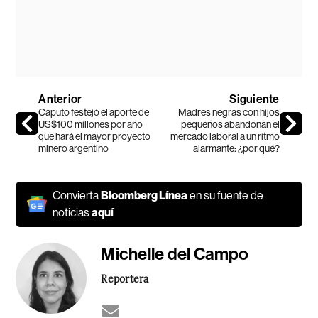
Anterior
Siguiente
Caputo festejó el aporte de
Madres negras con hijos
US$100 millones por año
pequeños abandonan el
que hará el mayor proyecto
mercado laboral a un ritmo
minero argentino
alarmante: ¿por qué?
Convierta
Bloomberg Línea
en su fuente de
noticias
aquí
Michelle del Campo
Reportera