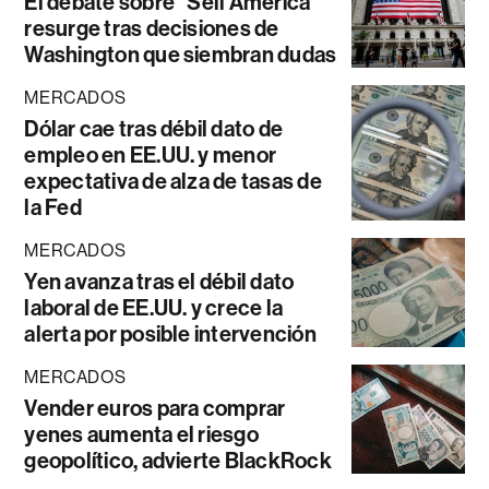
El debate sobre “Sell América”
resurge tras decisiones de
Washington que siembran dudas
MERCADOS
Dólar cae tras débil dato de
empleo en EE.UU. y menor
expectativa de alza de tasas de
la Fed
MERCADOS
Yen avanza tras el débil dato
laboral de EE.UU. y crece la
alerta por posible intervención
MERCADOS
Vender euros para comprar
yenes aumenta el riesgo
geopolítico, advierte BlackRock