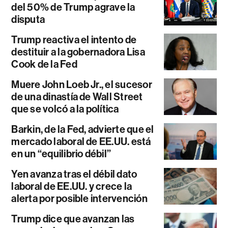
del 50% de Trump agrave la
disputa
Trump reactiva el intento de
destituir a la gobernadora Lisa
Cook de la Fed
Muere John Loeb Jr., el sucesor
de una dinastía de Wall Street
que se volcó a la política
Barkin, de la Fed, advierte que el
mercado laboral de EE.UU. está
en un “equilibrio débil”
Yen avanza tras el débil dato
laboral de EE.UU. y crece la
alerta por posible intervención
Trump dice que avanzan las