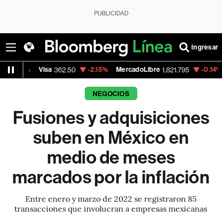
PUBLICIDAD
Ingresar
isa
-2.15%
MercadoLibre
-0.14%
Banco de 
362.50
1,821.795
NEGOCIOS
Fusiones y adquisiciones
suben en México en
medio de meses
marcados por la inflación
Entre enero y marzo de 2022 se registraron 85
transacciones que involucran a empresas mexicanas