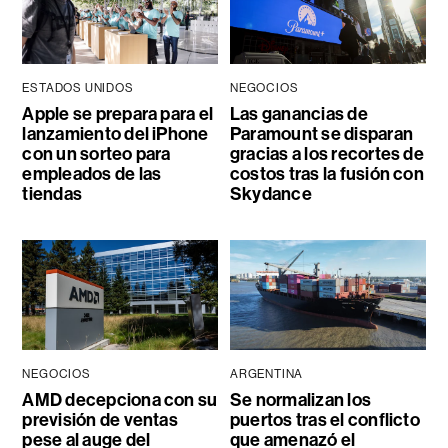
ESTADOS UNIDOS
NEGOCIOS
Apple se prepara para el
Las ganancias de
lanzamiento del iPhone
Paramount se disparan
con un sorteo para
gracias a los recortes de
empleados de las
costos tras la fusión con
tiendas
Skydance
NEGOCIOS
ARGENTINA
AMD decepciona con su
Se normalizan los
previsión de ventas
puertos tras el conflicto
pese al auge del
que amenazó el