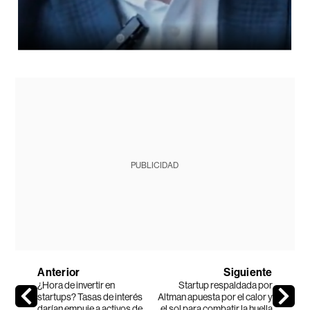
PUBLICIDAD
Anterior
Siguiente
¿Hora de invertir en
Startup respaldada por
startups? Tasas de interés
Altman apuesta por el calor y
darían empuje a activos de
el sol para combatir la huella