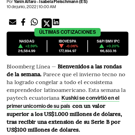
Por
Yanin Alfaro
-
Isabela Fleischmann (ES)
10 de junio, 2022 | 10:00 AM
ÚLTIMAS
COTIZACIONES
NASDAQ
IBOVESPA
S&P/BMV IPC
+2.59%
-0.06%
+0.20%
26,584.99
177,894.97
66,833.16
Bloomberg Línea —
Bienvenidos a las rondas
de la semana.
Parece que el invierno tecno no
ha logrado congelar a todo el ecosistema
emprendedor latinoamericano. Esta semana la
paytech ecuatoriana
Kushki se convirtió en el
con un valor
primer unicornio de su país
superior a los US$1.000 millones de dólares,
tras recibir una extensión de su Serie B por
US$100 millones de dólares.