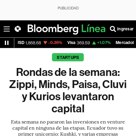
PUBLICIDAD
Ingresar
-0.36%
Visa
+1.07%
MercadoLibre
868.68
369.59
1,890.05
STARTUPS
Rondas de la semana:
Zippi, Minds, Paisa, Cluvi
y Kurios levantaron
capital
Esta semana no pararon las inversiones en venture
capital en ninguna de las etapas. Ecuador tuvo su
primer unicornio: Kushki, y varias empresas