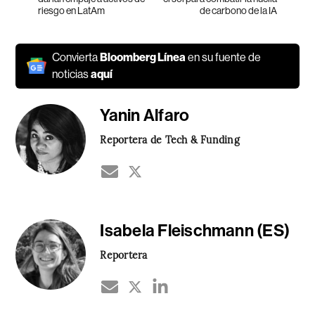
riesgo en LatAm
de carbono de la IA
Convierta
Bloomberg Línea
en su fuente de
noticias
aquí
Yanin Alfaro
Reportera de Tech & Funding
Isabela Fleischmann (ES)
Reportera