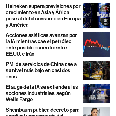
Heineken supera previsiones por
crecimiento en Asia y África
pese al débil consumo en Europa
y América
Acciones asiáticas avanzan por
la IA mientras cae el petróleo
ante posible acuerdo entre
EE.UU. e Irán
PMI de servicios de China cae a
su nivel más bajo en casi dos
años
El auge de la IA se extiende a las
acciones industriales, según
Wells Fargo
Sheinbaum publica decreto para
ampliar transparencia del