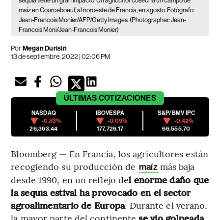
sequía tiene un gran impacto
Un agricultor cosecha un campo de
maíz en Courceboeuf, al noroeste de Francia, en agosto. Fotógrafo:
Jean-Francois Monier/AFP/Getty Images
(Photographer: Jean-
Francois Moni/Jean-Francois Monier)
Por
Megan Durisin
13 de septiembre, 2022 | 02:06 PM
ÚLTIMAS
COTIZACIONES
NASDAQ
IBOVESPA
S&P/BMV IPC
-0.83%
-0.09%
-0.42%
26,363.44
177,726.17
66,555.70
Bloomberg — En Francia, los agricultores están
recogiendo su producción de
más baja
maíz
desde 1990, en un reflejo de
l enorme daño que
la sequía estival ha provocado en el sector
agroalimentario de Europa
. Durante el verano,
la mayor parte del continente
se vio golpeada