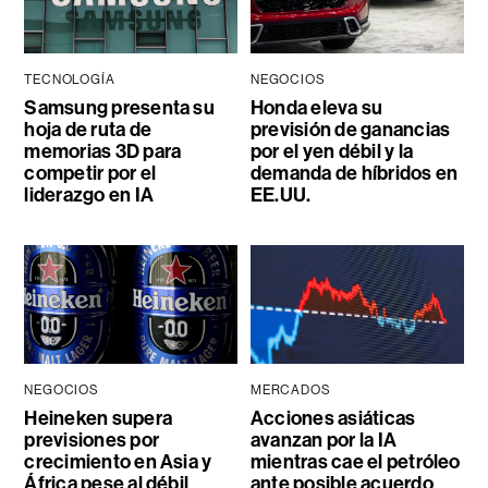
TECNOLOGÍA
NEGOCIOS
Samsung presenta su
Honda eleva su
hoja de ruta de
previsión de ganancias
memorias 3D para
por el yen débil y la
competir por el
demanda de híbridos en
liderazgo en IA
EE.UU.
NEGOCIOS
MERCADOS
Heineken supera
Acciones asiáticas
previsiones por
avanzan por la IA
crecimiento en Asia y
mientras cae el petróleo
África pese al débil
ante posible acuerdo