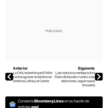
PUBLICIDAD
Anterior
Siguiente
La ONU advierte que El Niño
Lula reduce su ventaja sobre
podría agravar el hambre en
Flávio Bolsonaro rumbo a las
América Latina y el Caribe
elecciones, según nueva
encuesta
Convierta
Bloomberg Línea
en su fuente de
noticias
aquí