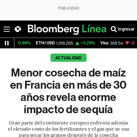
PUBLICIDAD
Ingresar
4%
ETH/USD
+2.29%
Visa
-0.28%
Mercad
1,918.265
368.54
ACTUALIDAD
Menor cosecha de maíz
en Francia en más de 30
años revela enorme
impacto de sequía
Gran parte del continente europeo enfrenta además
el elevado costo de los fertilizantes y el gas que se usa
para secar los granos después de la cosecha