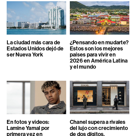
La ciudad más cara de
¿Pensando en mudarte?
Estados Unidos dejó de
Estos son los mejores
ser Nueva York
países para vivir en
2026 en América Latina
y el mundo
En fotos y videos:
Chanel supera a rivales
Lamine Yamal por
del lujo con crecimiento
primera vez en
de dos dígitos,