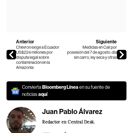
Anterior
Siguiente
Chevron exige a Ecuador
Medidas en Cali por
US$224 millones por
posesión del 7 de agosto: día
disputa legal sobre
sin carro, ley seca y otras
contaminación en la
Amazonía
Convierta
Bloomberg Línea
en su fuente de
noticias
aquí
Juan Pablo Álvarez
Redactor en Central Desk.