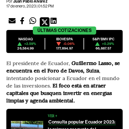
Por
Juan Pablo Álvarez
17 de enero, 2023 | 01:52 PM
ÚLTIMAS
COTIZACIONES
NASDAQ
IBOVESPA
S&P/BMV IPC
+2.59%
-0.06%
+0.29%
26,584.99
177,894.97
66,887.57
El presidente de Ecuador,
Guillermo Lasso, se
encuentra en el Foro de Davos, Suiza
,
intentando posicionar a Ecuador en el mundo
de las inversiones.
El foco está en atraer
capitales que busquen invertir en energías
limpias y agenda ambiental.
VER +
Consulta popular Ecuador 2023: