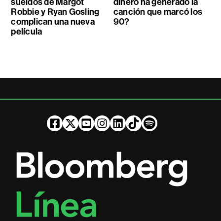
sueldos de Margot
dinero ha generado la
Robbie y Ryan Gosling
canción que marcó los
complican una nueva
90?
película