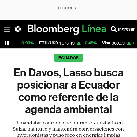
PUBLICIDAD
Ingresar
93%
ETH/USD
+0.48%
Visa
+1.07%
Merca
1,876.49
369.59
ECUADOR
En Davos, Lasso busca
posicionar a Ecuador
como referente de la
agenda ambiental
El mandatario afirmó que, durante su estadía en
Suiza, mantuvo y mantendrá conversaciones con
inversionistas y puso foco en energías limpias