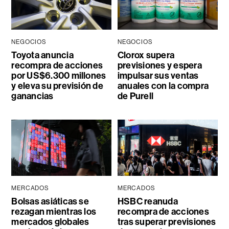
NEGOCIOS
NEGOCIOS
Toyota anuncia
Clorox supera
recompra de acciones
previsiones y espera
por US$6.300 millones
impulsar sus ventas
y eleva su previsión de
anuales con la compra
ganancias
de Purell
MERCADOS
MERCADOS
Bolsas asiáticas se
HSBC reanuda
rezagan mientras los
recompra de acciones
mercados globales
tras superar previsiones