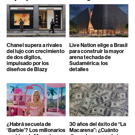
Chanel supera a rivales
Live Nation elige a Brasil
del lujo con crecimiento
para construir la mayor
de dos dígitos,
arena techada de
impulsado por los
Sudamérica: los
diseños de Blazy
detalles
¿Habrá secuela de
30 años del éxito de “La
‘Barbie’? Los millonarios
Macarena”: ¿Cuánto