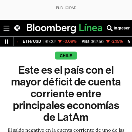
PUBLICIDAD
Ingresar
TH/USD
-0.09%
Visa
-2.15%
MercadoLibre
1,917.32
362.50
1
CHILE
Este es el país con el
mayor déficit de cuenta
corriente entre
principales economías
de LatAm
El saldo negativo en la cuenta corriente de uno de las