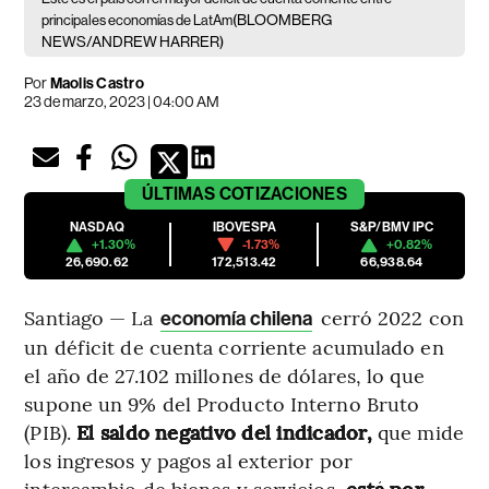
(BLOOMBERG
principales economías de LatAm
NEWS/ANDREW HARRER)
Por
Maolis Castro
23 de marzo, 2023 | 04:00 AM
ÚLTIMAS
COTIZACIONES
NASDAQ
IBOVESPA
S&P/BMV IPC
+1.30%
-1.73%
+0.82%
26,690.62
172,513.42
66,938.64
Santiago — La
cerró 2022 con
economía chilena
un déficit de cuenta corriente acumulado en
el año de 27.102 millones de dólares, lo que
supone un 9% del Producto Interno Bruto
(PIB).
El saldo negativo del indicador,
que mide
los ingresos y pagos al exterior por
intercambio de bienes y servicios,
está por