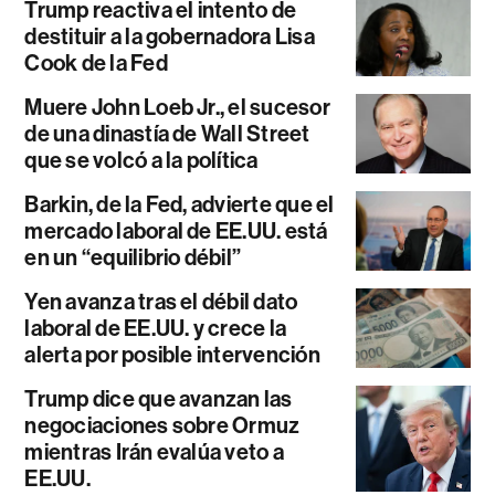
Trump reactiva el intento de
destituir a la gobernadora Lisa
Cook de la Fed
Muere John Loeb Jr., el sucesor
de una dinastía de Wall Street
que se volcó a la política
Barkin, de la Fed, advierte que el
mercado laboral de EE.UU. está
en un “equilibrio débil”
Yen avanza tras el débil dato
laboral de EE.UU. y crece la
alerta por posible intervención
Trump dice que avanzan las
negociaciones sobre Ormuz
mientras Irán evalúa veto a
EE.UU.