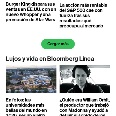
Burger King dispara sus
La acción más rentable
ventas en EE.UU. con un
del S&P 500 cae con
nuevo Whopper y una
fuerza tras sus
promoción de Star Wars
resultados: qué
preocupa al mercado
Cargar más
Lujos y vida en Bloomberg Línea
En fotos: las
¿Quién era William Orbit,
universidades más
el productor que trabajó
bellas del mundo en
con Madonna y ayudó a
2026, según el Prix
definir el sonido de los