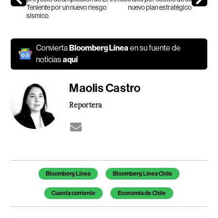
Teniente por un nuevo riesgo
nuevo plan estratégico
sísmico
Convierta
Bloomberg Línea
en su fuente de
noticias
aquí
Maolis Castro
Reportera
Temas de este artículo
Bloomberg Línea
Bloomberg Línea Chile
Cuenta corriente
Economía de Chile