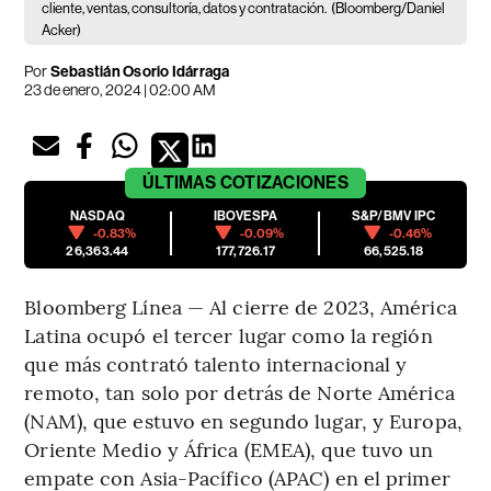
cliente, ventas, consultoría, datos y contratación.
(Bloomberg/Daniel
Acker)
Por
Sebastián Osorio Idárraga
23 de enero, 2024 | 02:00 AM
ÚLTIMAS
COTIZACIONES
NASDAQ
IBOVESPA
S&P/BMV IPC
-0.83%
-0.09%
-0.46%
26,363.44
177,726.17
66,525.18
Bloomberg Línea — Al cierre de 2023, América
Latina ocupó el tercer lugar como la región
que más contrató talento internacional y
remoto, tan solo por detrás de Norte América
(NAM), que estuvo en segundo lugar, y Europa,
Oriente Medio y África (EMEA), que tuvo un
empate con Asia-Pacífico (APAC) en el primer