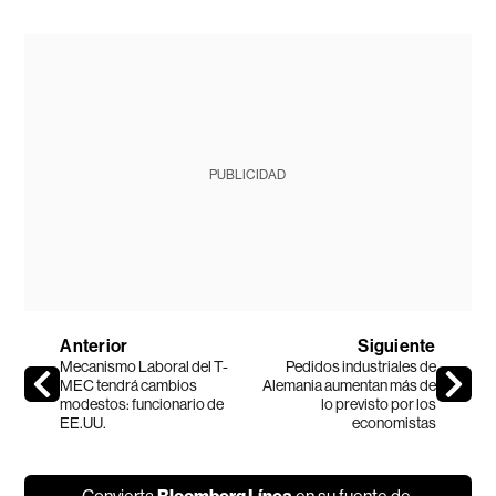
PUBLICIDAD
Anterior
Siguiente
Mecanismo Laboral del T-
Pedidos industriales de
MEC tendrá cambios
Alemania aumentan más de
modestos: funcionario de
lo previsto por los
EE.UU.
economistas