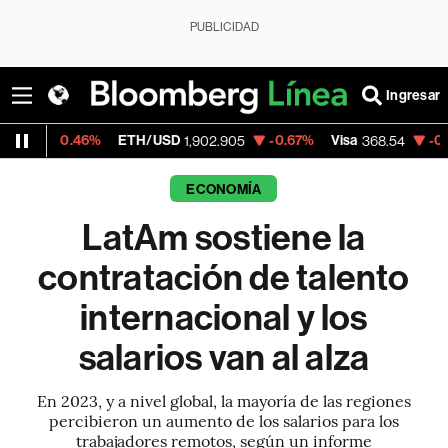
PUBLICIDAD
Ingresar
ETH/USD
-0.67%
Visa
-0.28%
Mercado
1,902.905
368.54
ECONOMÍA
LatAm sostiene la
contratación de talento
internacional y los
salarios van al alza
En 2023, y a nivel global, la mayoría de las regiones
percibieron un aumento de los salarios para los
trabajadores remotos, según un informe