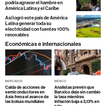
podría agravar el hambre en
América Latina y el Caribe
Así logró este país de América
Latina generar toda su
electricidad con fuentes 100%
renovables
Económicas e internacionales
MERCADOS
MÉXICO
Caída de acciones de
Analistas prevén que
semiconductores en
Banxico deje sin cambio
Asia frena el avance de
la tasa mientras
las bolsas mundiales
inflación baja a 3,13% en