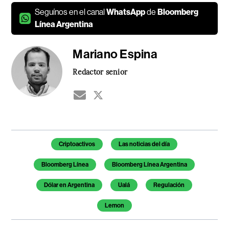
Seguínos en el canal
WhatsApp
de
Bloomberg
Línea Argentina
Mariano Espina
Redactor senior
Temas de este artículo
Criptoactivos
Las noticias del día
Bloomberg Línea
Bloomberg Línea Argentina
Dólar en Argentina
Ualá
Regulación
Lemon