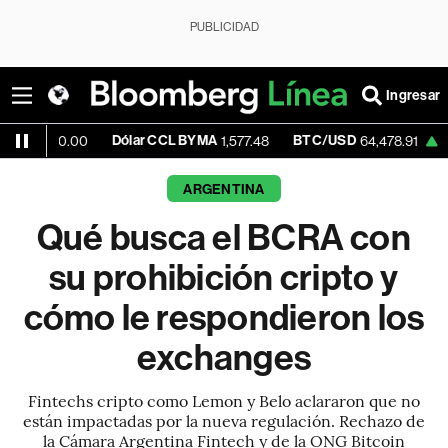
PUBLICIDAD
Ingresar
Dólar CCL BYMA
BTC/USD
+0.28%
540.00
1,577.48
64,478.91
ARGENTINA
Qué busca el BCRA con
su prohibición cripto y
cómo le respondieron los
exchanges
Fintechs cripto como Lemon y Belo aclararon que no
están impactadas por la nueva regulación. Rechazo de
la Cámara Argentina Fintech y de la ONG Bitcoin