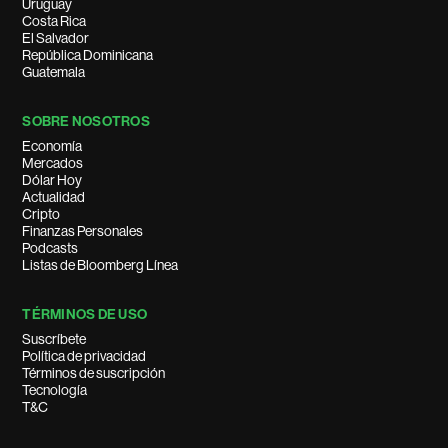
Uruguay
Costa Rica
El Salvador
República Dominicana
Guatemala
SOBRE NOSOTROS
Economía
Mercados
Dólar Hoy
Actualidad
Cripto
Finanzas Personales
Podcasts
Listas de Bloomberg Línea
TÉRMINOS DE USO
Suscríbete
Política de privacidad
Términos de suscripción
Tecnología
T&C