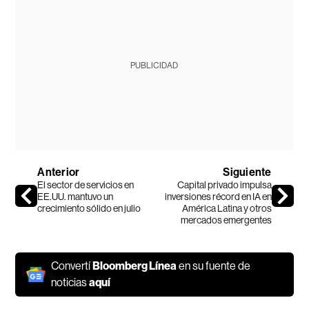
PUBLICIDAD
Anterior
Siguiente
El sector de servicios en
Capital privado impulsa
EE.UU. mantuvo un
inversiones récord en IA en
crecimiento sólido en julio
América Latina y otros
mercados emergentes
Convertí
Bloomberg Línea
en su fuente de
noticias
aquí