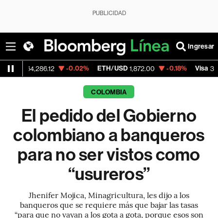
PUBLICIDAD
Ingresar
-0.02%
ETH/USD
-0.18%
Visa
+1
,286.12
1,872.00
369.59
COLOMBIA
El pedido del Gobierno
colombiano a banqueros
para no ser vistos como
“usureros”
Jhenifer Mojica, Minagricultura, les dijo a los
banqueros que se requiere más que bajar las tasas
“para que no vayan a los gota a gota, porque esos son