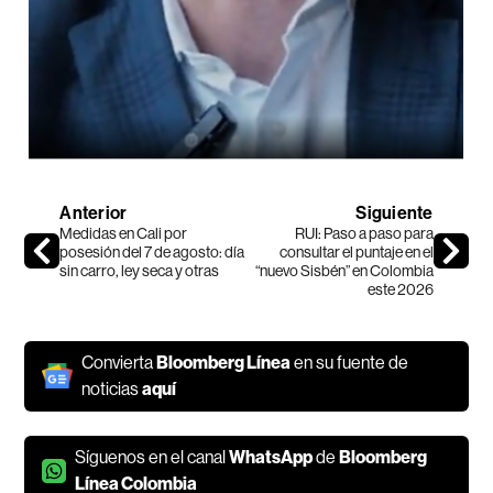
Anterior
Siguiente
Medidas en Cali por
RUI: Paso a paso para
posesión del 7 de agosto: día
consultar el puntaje en el
sin carro, ley seca y otras
“nuevo Sisbén” en Colombia
este 2026
Convierta
Bloomberg Línea
en su fuente de
noticias
aquí
Síguenos en el canal
WhatsApp
de
Bloomberg
Línea Colombia