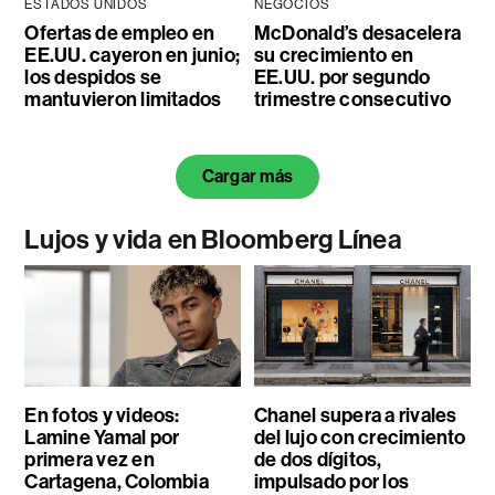
ESTADOS UNIDOS
NEGOCIOS
Ofertas de empleo en
McDonald’s desacelera
EE.UU. cayeron en junio;
su crecimiento en
los despidos se
EE.UU. por segundo
mantuvieron limitados
trimestre consecutivo
Cargar más
Lujos y vida en Bloomberg Línea
En fotos y videos:
Chanel supera a rivales
Lamine Yamal por
del lujo con crecimiento
primera vez en
de dos dígitos,
Cartagena, Colombia
impulsado por los