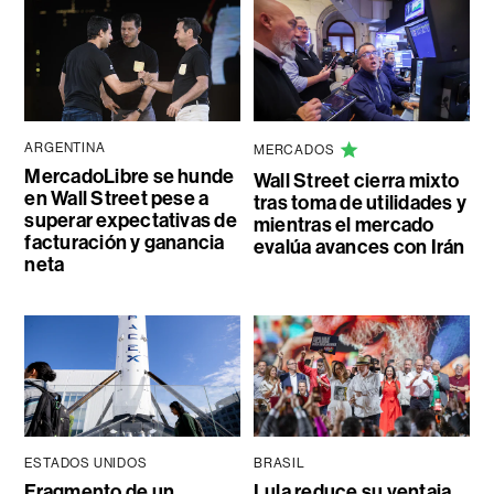
ARGENTINA
MERCADOS
MercadoLibre se hunde
Wall Street cierra mixto
en Wall Street pese a
tras toma de utilidades y
superar expectativas de
mientras el mercado
facturación y ganancia
evalúa avances con Irán
neta
ESTADOS UNIDOS
BRASIL
Fragmento de un
Lula reduce su ventaja