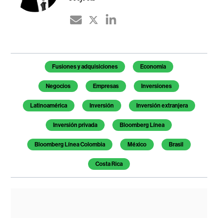
Temas de este artículo
Fusiones y adquisiciones
Economía
Negocios
Empresas
Inversiones
Latinoamérica
Inversión
Inversión extranjera
Inversión privada
Bloomberg Línea
Bloomberg Línea Colombia
México
Brasil
Costa Rica