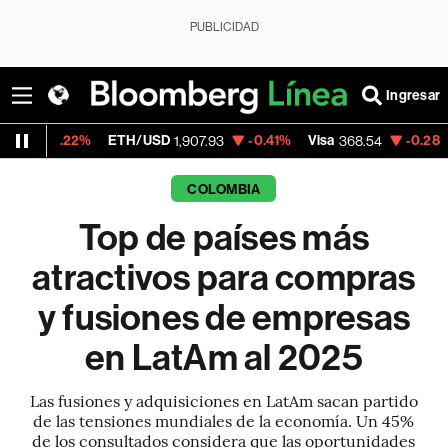
PUBLICIDAD
Ingresar
ETH/USD
-0.41%
Visa
-0.28%
MercadoLibre
1,907.93
368.54
COLOMBIA
Top de países más
atractivos para compras
y fusiones de empresas
en LatAm al 2025
Las fusiones y adquisiciones en LatAm sacan partido
de las tensiones mundiales de la economía. Un 45%
de los consultados considera que las oportunidades