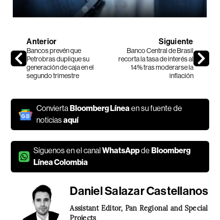
Anterior
Siguiente
Bancos prevén que
Banco Central de Brasil
Petrobras duplique su
recorta la tasa de interés al
generación de caja en el
14% tras moderarse la
segundo trimestre
inflación
Convierta
Bloomberg Línea
en su fuente de
noticias
aquí
Síguenos en el canal
WhatsApp
de
Bloomberg
Línea Colombia
Daniel Salazar Castellanos
Assistant Editor, Pan Regional and Special
Projects