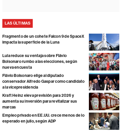
LAS ÚLTIMAS
Fragmento de un cohete Falcon 9 de SpaceX
impacta la superficie de la Luna
Lula reduce su ventaja sobre Flávio
Bolsonaro rumbo a las elecciones, según
nueva encuesta
Flávio Bolsonaro elige al diputado
conservador Alfredo Gaspar como candidato
a la vicepresidencia
Kraft Heinz eleva previsión para 2026 y
aumenta su inversión para revitalizar sus
marcas
Empleo privado en EE.UU. crece menos de lo
esperado en julio, según ADP