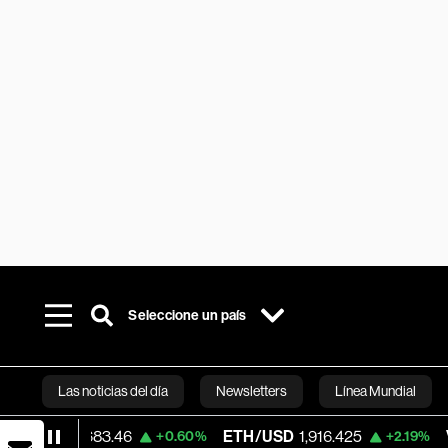
Seleccione un país
Las noticias del día
Newsletters
Línea Mundial
64,683.46
ETH/USD
1,916.425
Visa
368.
+0.60%
+2.19%
Bloomberg 