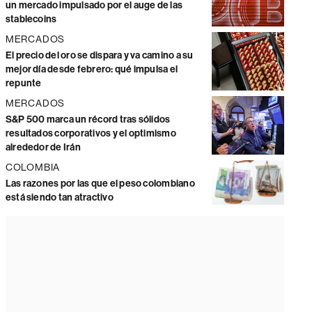
un mercado impulsado por el auge de las
stablecoins
MERCADOS
El precio del oro se dispara y va camino a su
mejor día desde febrero: qué impulsa el
repunte
MERCADOS
S&P 500 marca un récord tras sólidos
resultados corporativos y el optimismo
alrededor de Irán
COLOMBIA
Las razones por las que el peso colombiano
está siendo tan atractivo