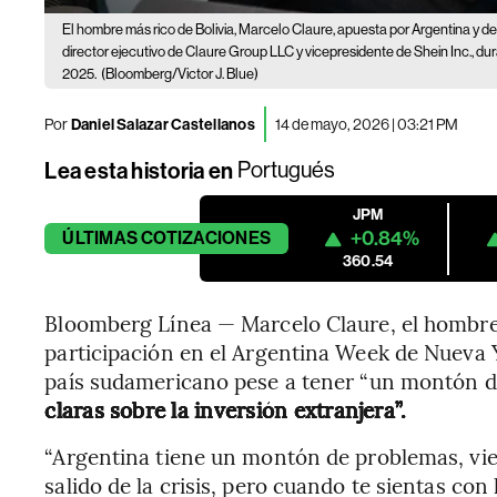
El hombre más rico de Bolivia, Marcelo Claure, apuesta por Argentina y dest
director ejecutivo de Claure Group LLC y vicepresidente de Shein Inc., dur
2025.
(Bloomberg/Victor J. Blue)
Por
Daniel Salazar Castellanos
14 de mayo, 2026 | 03:21 PM
Lea esta historia en
Portugués
JPM
+0.84%
ÚLTIMAS
COTIZACIONES
360.54
Bloomberg Línea — Marcelo Claure, el hombre m
participación en el Argentina Week de Nueva 
país sudamericano pese a tener “un montón d
claras sobre la inversión extranjera”.
“Argentina tiene un montón de problemas, vien
salido de la crisis, pero cuando te sientas con