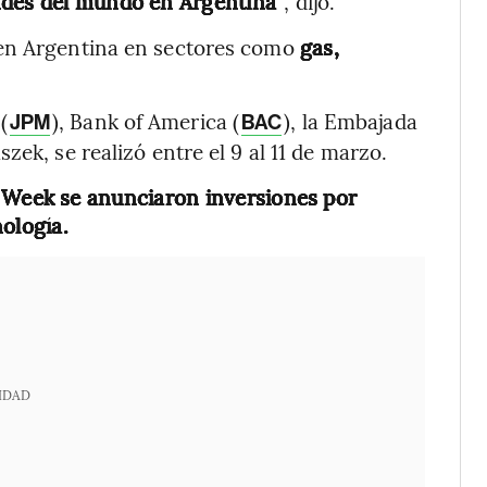
des del mundo en Argentina”
, dijo.
 en Argentina en sectores como
gas,
(
), Bank of America (
), la Embajada
JPM
BAC
zek, se realizó entre el 9 al 11 de marzo.
 Week se anunciaron inversiones por
ología.
IDAD