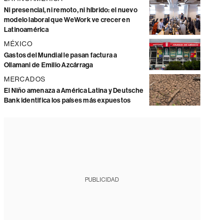
Ni presencial, ni remoto, ni híbrido: el nuevo
modelo laboral que WeWork ve crecer en
Latinoamérica
MÉXICO
Gastos del Mundial le pasan factura a
Ollamani de Emilio Azcárraga
MERCADOS
El Niño amenaza a América Latina y Deutsche
Bank identifica los países más expuestos
PUBLICIDAD