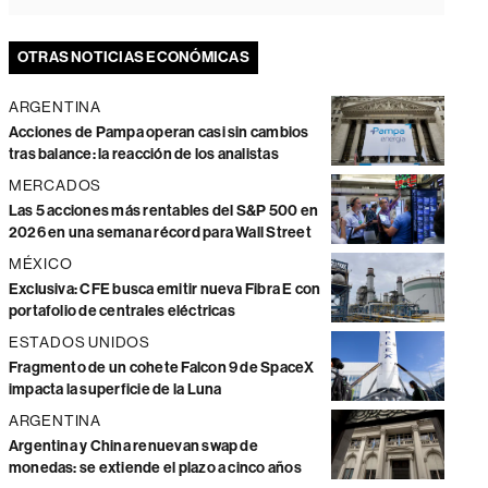
OTRAS NOTICIAS ECONÓMICAS
ARGENTINA
Acciones de Pampa operan casi sin cambios
tras balance: la reacción de los analistas
MERCADOS
Las 5 acciones más rentables del S&P 500 en
2026 en una semana récord para Wall Street
MÉXICO
Exclusiva: CFE busca emitir nueva Fibra E con
portafolio de centrales eléctricas
ESTADOS UNIDOS
Fragmento de un cohete Falcon 9 de SpaceX
impacta la superficie de la Luna
ARGENTINA
Argentina y China renuevan swap de
monedas: se extiende el plazo a cinco años