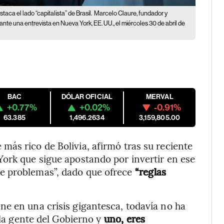
aca el lado “capitalista” de Brasil.
Marcelo Claure, fundador y
ante una entrevista en Nueva York, EE. UU., el miércoles 30 de abril de
BAC
DÓLAR OFICIAL
MERVAL
+0.77%
+0.02%
-0.91%
63.385
1,496.2634
3,159,805.00
ás rico de Bolivia, afirmó tras su reciente
York que sigue apostando por invertir en ese
e problemas”, dado que ofrece
“reglas
e en una crisis gigantesca, todavía no ha
 la gente del Gobierno y
uno, eres