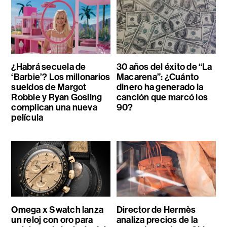
¿Habrá secuela de
30 años del éxito de “La
‘Barbie’? Los millonarios
Macarena”: ¿Cuánto
sueldos de Margot
dinero ha generado la
Robbie y Ryan Gosling
canción que marcó los
complican una nueva
90?
película
Omega x Swatch lanza
Director de Hermès
un reloj con oro para
analiza precios de la