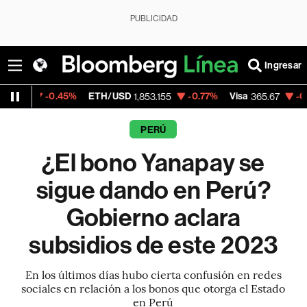
PUBLICIDAD
Ingresar
.45%
ETH/USD
-0.77%
Visa
-0.13%
Merca
1,853.155
365.67
PERÚ
¿El bono Yanapay se
sigue dando en Perú?
Gobierno aclara
subsidios de este 2023
En los últimos días hubo cierta confusión en redes
sociales en relación a los bonos que otorga el Estado
en Perú