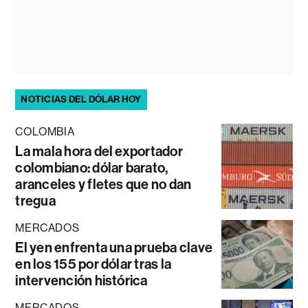
NOTICIAS DEL DÓLAR HOY
COLOMBIA
La mala hora del exportador
colombiano: dólar barato,
aranceles y fletes que no dan
tregua
MERCADOS
El yen enfrenta una prueba clave
en los 155 por dólar tras la
intervención histórica
MERCADOS