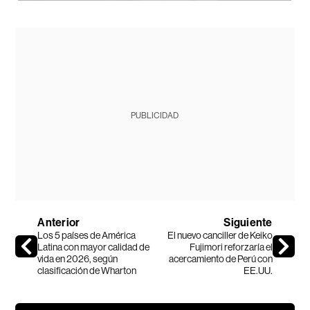
PUBLICIDAD
Anterior
Siguiente
Los 5 países de América
El nuevo canciller de Keiko
Latina con mayor calidad de
Fujimori reforzaría el
vida en 2026, según
acercamiento de Perú con
clasificación de Wharton
EE.UU.