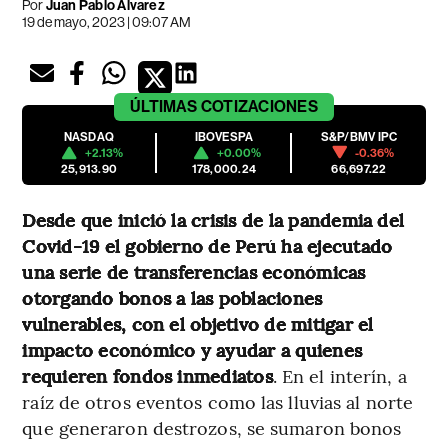
Por
Juan Pablo Álvarez
19 de mayo, 2023 | 09:07 AM
ÚLTIMAS
COTIZACIONES
NASDAQ
IBOVESPA
S&P/BMV IPC
+2.13%
+0.00%
-0.36%
25,913.90
178,000.24
66,697.22
Desde que inició la crisis de la pandemia del
Covid-19 el gobierno de Perú ha ejecutado
una serie de transferencias económicas
otorgando bonos a las poblaciones
vulnerables, con el objetivo de mitigar el
impacto económico y ayudar a quienes
requieren fondos inmediatos
. En el interín, a
raíz de otros eventos como las lluvias al norte
que generaron destrozos, se sumaron bonos