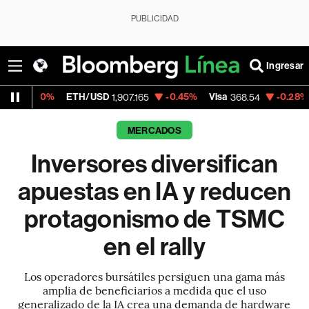
PUBLICIDAD
Ingresar
H/USD
-0.45%
Visa
-0.28%
MercadoLibre
1,907.165
368.54
1
MERCADOS
Inversores diversifican
apuestas en IA y reducen
protagonismo de TSMC
en el rally
Los operadores bursátiles persiguen una gama más
amplia de beneficiarios a medida que el uso
generalizado de la IA crea una demanda de hardware