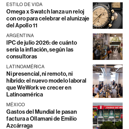
ESTILO DE VIDA
Omega x Swatch lanza un reloj
con oro para celebrar el alunizaje
del Apollo 11
ARGENTINA
IPC de julio 2026: de cuánto
sería la inflación, según las
consultoras
LATINOAMÉRICA
Ni presencial, ni remoto, ni
híbrido: el nuevo modelo laboral
que WeWork ve crecer en
Latinoamérica
MÉXICO
Gastos del Mundial le pasan
factura a Ollamani de Emilio
Azcárraga