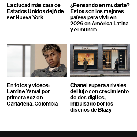
La ciudad más cara de
¿Pensando en mudarte?
Estados Unidos dejó de
Estos son los mejores
ser Nueva York
países para vivir en
2026 en América Latina
y el mundo
En fotos y videos:
Chanel supera a rivales
Lamine Yamal por
del lujo con crecimiento
primera vez en
de dos dígitos,
Cartagena, Colombia
impulsado por los
diseños de Blazy