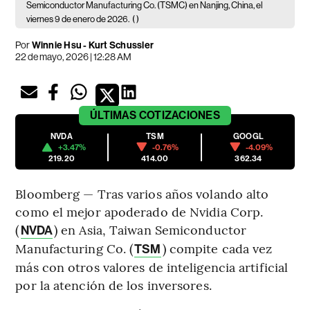
Semiconductor Manufacturing Co. (TSMC) en Nanjing, China, el
viernes 9 de enero de 2026.
( )
Por
Winnie Hsu - Kurt Schussler
22 de mayo, 2026 | 12:28 AM
ÚLTIMAS
COTIZACIONES
NVDA
TSM
GOOGL
+3.47%
-0.76%
-4.09%
219.20
414.00
362.34
Bloomberg — Tras varios años volando alto
como el mejor apoderado de Nvidia Corp.
(
) en Asia, Taiwan Semiconductor
NVDA
Manufacturing Co. (
) compite cada vez
TSM
más con otros valores de inteligencia artificial
por la atención de los inversores.