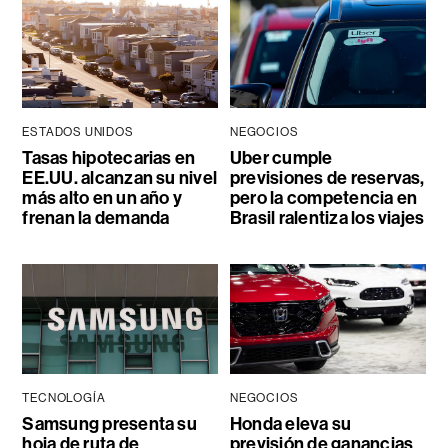
ESTADOS UNIDOS
NEGOCIOS
Tasas hipotecarias en
Uber cumple
EE.UU. alcanzan su nivel
previsiones de reservas,
más alto en un año y
pero la competencia en
frenan la demanda
Brasil ralentiza los viajes
TECNOLOGÍA
NEGOCIOS
Samsung presenta su
Honda eleva su
hoja de ruta de
previsión de ganancias