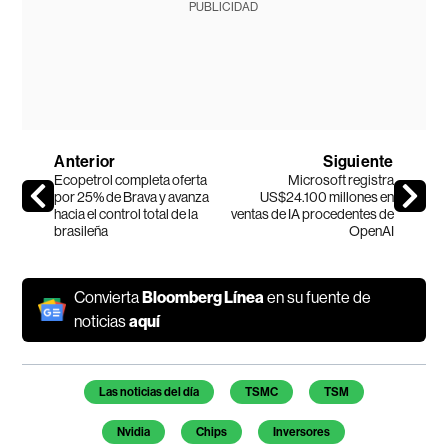
PUBLICIDAD
Anterior
Siguiente
Ecopetrol completa oferta
Microsoft registra
por 25% de Brava y avanza
US$24.100 millones en
hacia el control total de la
ventas de IA procedentes de
brasileña
OpenAI
Convierta
Bloomberg Línea
en su fuente de
noticias
aquí
Temas de este artículo
Las noticias del día
TSMC
TSM
Nvidia
Chips
Inversores