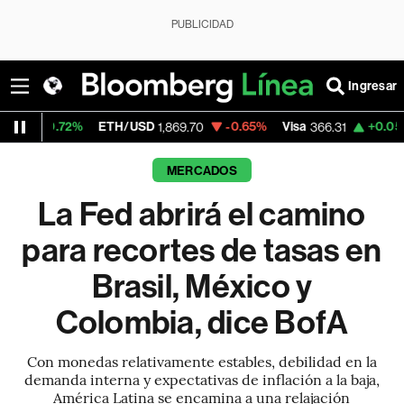
PUBLICIDAD
Ingresar
ETH/USD
-0.65%
Visa
+0.05%
MercadoLi
1,869.70
366.31
MERCADOS
La Fed abrirá el camino
para recortes de tasas en
Brasil, México y
Colombia, dice BofA
Con monedas relativamente estables, debilidad en la
demanda interna y expectativas de inflación a la baja,
América Latina se encamina a una relajación