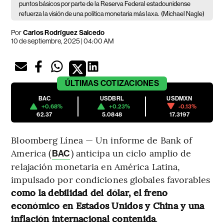
puntos básicos por parte de la Reserva Federal estadounidense
refuerza la visión de una política monetaria más laxa.
(Michael Nagle)
Por
Carlos Rodríguez Salcedo
10 de septiembre, 2025 | 04:00 AM
ÚLTIMAS
COTIZACIONES
BAC
USDBRL
USDMXN
+0.68%
+0.23%
-0.13%
62.37
5.0848
17.3197
Bloomberg Línea — Un informe de Bank of
America (
) anticipa un ciclo amplio de
BAC
relajación monetaria en América Latina,
impulsado por condiciones globales favorables
como la debilidad del dólar, el freno
económico en Estados Unidos y China y una
inflación internacional contenida
.