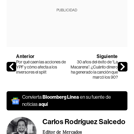
PUBLICIDAD
Anterior
Siguiente
Por qué caen las acciones de
30 años del éxito de “La
YPF y cómo afecta a los
Macarena”: ¿Cuánto dinero
inversores el split
ha generado la canción que
marcó los 90?
Convierta
Bloomberg Línea
en su fuente de
noticias
aquí
Carlos Rodríguez Salcedo
Editor de Mercados