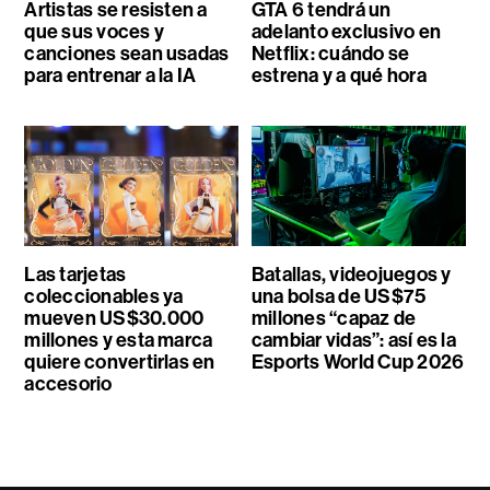
Artistas se resisten a
GTA 6 tendrá un
que sus voces y
adelanto exclusivo en
canciones sean usadas
Netflix: cuándo se
para entrenar a la IA
estrena y a qué hora
Las tarjetas
Batallas, videojuegos y
coleccionables ya
una bolsa de US$75
mueven US$30.000
millones “capaz de
millones y esta marca
cambiar vidas”: así es la
quiere convertirlas en
Esports World Cup 2026
accesorio