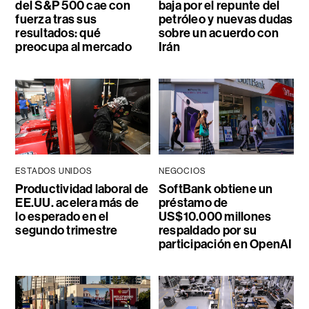
del S&P 500 cae con
baja por el repunte del
fuerza tras sus
petróleo y nuevas dudas
resultados: qué
sobre un acuerdo con
preocupa al mercado
Irán
ESTADOS UNIDOS
NEGOCIOS
Productividad laboral de
SoftBank obtiene un
EE.UU. acelera más de
préstamo de
lo esperado en el
US$10.000 millones
segundo trimestre
respaldado por su
participación en OpenAI