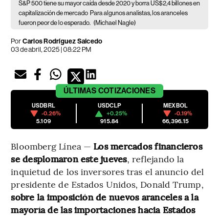
S&P 500 tiene su mayor caída desde 2020 y borra US$2,4 billones en
capitalización de mercado
Para algunos analistas, los aranceles
fueron peor de lo esperado.
(Michael Nagle)
Por
Carlos Rodríguez Salcedo
03 de abril, 2025 | 08:22 PM
ÚLTIMAS
COTIZACIONES
USDBRL
USDCLP
MEXBOL
-0.26%
+0.25%
-0.19%
5.109
915.84
66,396.15
Bloomberg Línea —
​Los mercados financieros
se desplomaron este jueves
, reflejando la
inquietud de los inversores tras el anuncio del
presidente de Estados Unidos, Donald Trump,
sobre la imposición de nuevos aranceles a la
mayoría de las importaciones hacia Estados