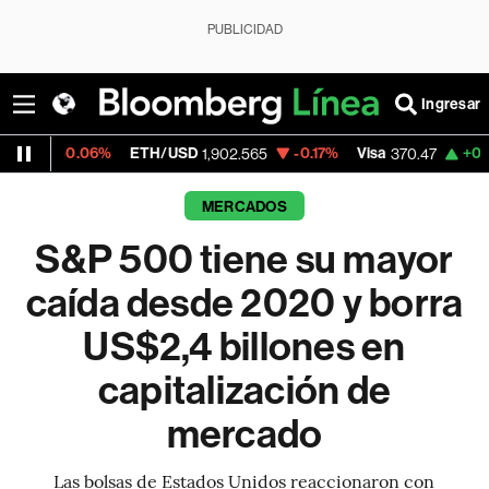
PUBLICIDAD
Ingresar
%
ETH/USD
-0.17%
Visa
+0.52%
Mercado
1,902.565
370.47
MERCADOS
S&P 500 tiene su mayor
caída desde 2020 y borra
US$2,4 billones en
capitalización de
mercado
Las bolsas de Estados Unidos reaccionaron con