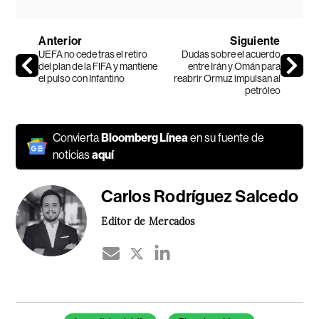
Anterior
Siguiente
UEFA no cede tras el retiro
Dudas sobre el acuerdo
del plan de la FIFA y mantiene
entre Irán y Omán para
el pulso con Infantino
reabrir Ormuz impulsan al
petróleo
Convierta
Bloomberg Línea
en su fuente de
noticias
aquí
Carlos Rodríguez Salcedo
Editor de Mercados
Temas de este artículo