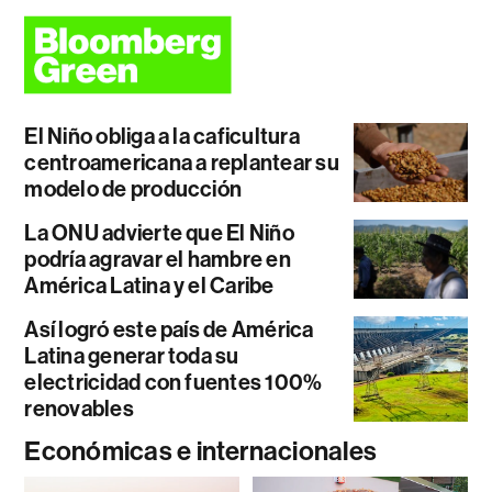
El Niño obliga a la caficultura
centroamericana a replantear su
modelo de producción
La ONU advierte que El Niño
podría agravar el hambre en
América Latina y el Caribe
Así logró este país de América
Latina generar toda su
electricidad con fuentes 100%
renovables
Económicas e internacionales