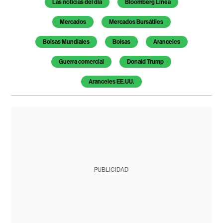
Las noticias del día
Bloomberg Línea
Mercados
Mercados Bursátiles
Bolsas Mundiales
Bolsas
Aranceles
Guerra comercial
Donald Trump
Aranceles EE.UU.
PUBLICIDAD