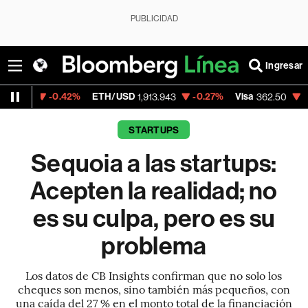
PUBLICIDAD
Ingresar
.42%
ETH/USD
-0.27%
Visa
-2.15%
Merca
1,913.943
362.50
STARTUPS
Sequoia a las startups:
Acepten la realidad; no
es su culpa, pero es su
problema
Los datos de CB Insights confirman que no solo los
cheques son menos, sino también más pequeños, con
una caída del 27 % en el monto total de la financiación