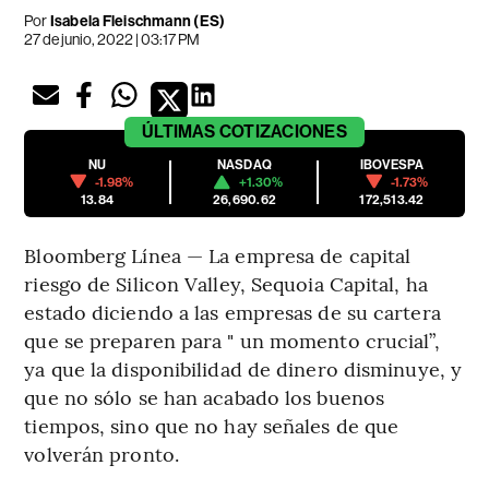
Por
Isabela Fleischmann (ES)
27 de junio, 2022 | 03:17 PM
ÚLTIMAS
COTIZACIONES
NU
NASDAQ
IBOVESPA
-1.98%
+1.30%
-1.73%
13.84
26,690.62
172,513.42
Bloomberg Línea — La empresa de capital
riesgo de Silicon Valley, Sequoia Capital, ha
estado diciendo a las empresas de su cartera
que se preparen para " un momento crucial”,
ya que la disponibilidad de dinero disminuye, y
que no sólo se han acabado los buenos
tiempos, sino que no hay señales de que
volverán pronto.