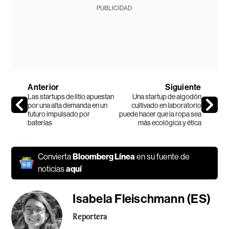
PUBLICIDAD
Anterior
Siguiente
Las startups de litio apuestan
Una startup de algodón
por una alta demanda en un
cultivado en laboratorio
futuro impulsado por
puede hacer que la ropa sea
baterías
más ecológica y ética
Convierta
Bloomberg Línea
en su fuente de
noticias
aquí
Isabela Fleischmann (ES)
Reportera