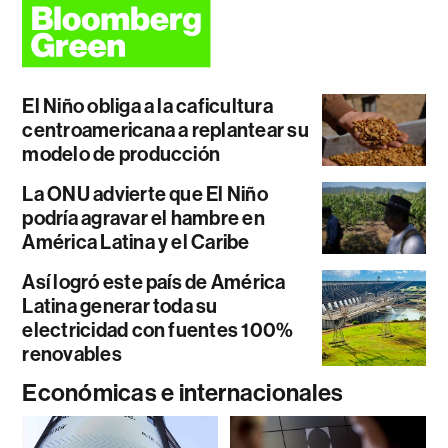
El Niño obliga a la caficultura
centroamericana a replantear su
modelo de producción
La ONU advierte que El Niño
podría agravar el hambre en
América Latina y el Caribe
Así logró este país de América
Latina generar toda su
electricidad con fuentes 100%
renovables
Económicas e internacionales