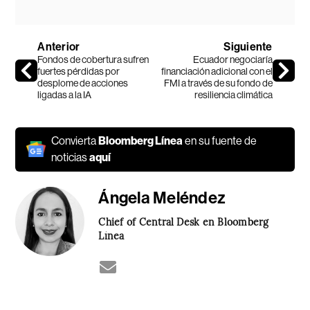
Anterior
Siguiente
Fondos de cobertura sufren
Ecuador negociaría
fuertes pérdidas por
financiación adicional con el
desplome de acciones
FMI a través de su fondo de
ligadas a la IA
resiliencia climática
Convierta
Bloomberg Línea
en su fuente de
noticias
aquí
Ángela Meléndez
Chief of Central Desk en Bloomberg
Línea