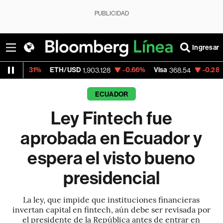
PUBLICIDAD
Ingresar
ETH/USD
-0.66%
Visa
-0.28%
MercadoLi
1,903.128
368.54
ECUADOR
Ley Fintech fue
aprobada en Ecuador y
espera el visto bueno
presidencial
La ley, que impide que instituciones financieras
invertan capital en fintech, aún debe ser revisada por
el presidente de la República antes de entrar en