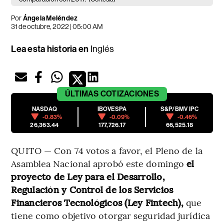
Por
Ángela Meléndez
31 de octubre, 2022 | 05:00 AM
Lea esta historia en
Inglés
ÚLTIMAS
COTIZACIONES
NASDAQ
IBOVESPA
S&P/BMV IPC
-0.83%
-0.09%
-0.46%
26,363.44
177,726.17
66,525.18
QUITO — Con 74 votos a favor, el Pleno de la
Asamblea Nacional aprobó este domingo
el
proyecto de Ley para el Desarrollo,
Regulación y Control de los Servicios
Financieros Tecnológicos (Ley Fintech),
que
tiene como objetivo otorgar seguridad jurídica