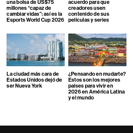
una bolsa de US$75
acuerdo para que
millones “capaz de
creadores usen
cambiar vidas”: así es la
contenido de sus
Esports World Cup 2026
películas y series
La ciudad más cara de
¿Pensando en mudarte?
Estados Unidos dejó de
Estos son los mejores
ser Nueva York
países para vivir en
2026 en América Latina
y el mundo