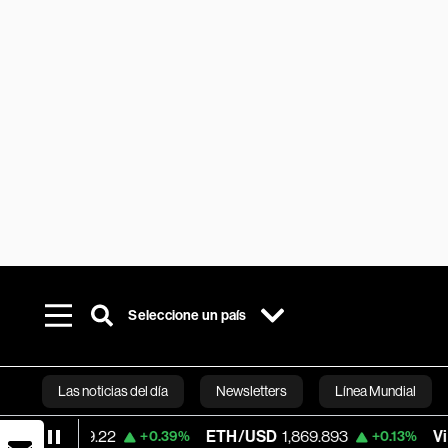
Seleccione un país
Las noticias del día
Newsletters
Línea Mundial
89.22
ETH/USD
1,869.893
Visa
367.76
+0.39%
+0.13%
Bloomberg 