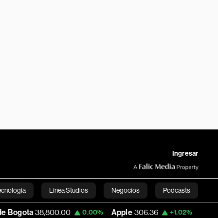
Ingresar
ecnología
Línea Studios
Negocios
Podcasts
8,800.00
Apple
306.36
USD COP
3,208
0.00%
+1.02%
English