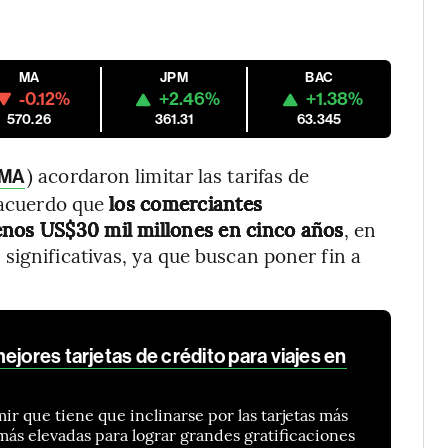
MA
JPM
BAC
-0.12%
+2.46%
+1.38%
570.26
361.31
63.345
) acordaron limitar las tarifas de
MA
n acuerdo que
los comerciantes
enos US$30 mil millones en cinco años
, en
significativas, ya que buscan poner fin a
ejores tarjetas de crédito para viajes en
r que tiene que inclinarse por las tarjetas más
 más elevadas para lograr grandes gratificaciones