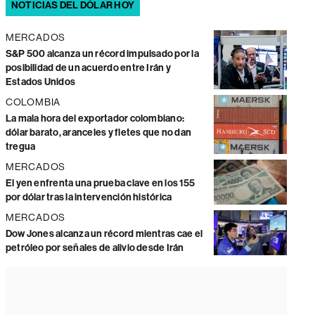
NOTICIAS DEL DÓLAR HOY
MERCADOS
S&P 500 alcanza un récord impulsado por la
posibilidad de un acuerdo entre Irán y
Estados Unidos
COLOMBIA
La mala hora del exportador colombiano:
dólar barato, aranceles y fletes que no dan
tregua
MERCADOS
El yen enfrenta una prueba clave en los 155
por dólar tras la intervención histórica
MERCADOS
Dow Jones alcanza un récord mientras cae el
petróleo por señales de alivio desde Irán