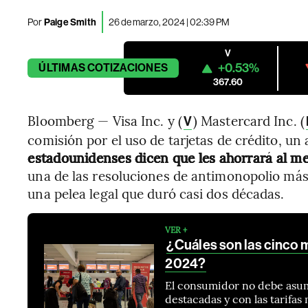
Por
Paige Smith
26 de marzo, 2024 | 02:39 PM
V
+0.53%
ÚLTIMAS
COTIZACIONES
367.60
Bloomberg — Visa Inc. y (
) Mastercard Inc. (
V
comisión por el uso de tarjetas de crédito, u
estadounidenses dicen que les ahorrará al m
una de las resoluciones de antimonopolio más 
una pelea legal que duró casi dos décadas.
VER +
¿Cuáles son las cinco m
2024?
El consumidor no debe asumi
destacadas y con las tarifas