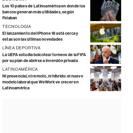
Los 10 países de Latinoamérica en donde los
bancos generan más utilidades, según
Felaban
TECNOLOGÍA
El lanzamiento del iPhone 18 está cerca y
estas son las últimas novedades
LÍNEA DEPORTIVA
La UEFA estudia boicotear torneos de la FIFA
por su plan de abrirse a inversión privada
LATINOAMÉRICA
Ni presencial, ni remoto, ni híbrido: el nuevo
modelo laboral que WeWork ve crecer en
Latinoamérica