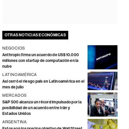
OTRAS NOTICIAS ECONÓMICAS
NEGOCIOS
Anthropic firma un acuerdo de US$10.000
millones con startup de computación en la
nube
LATINOAMÉRICA
Así cerró el riesgo país en Latinoamérica en el
mes de julio
MERCADOS
S&P 500 alcanza un récord impulsado por la
posibilidad de un acuerdo entre Irán y
Estados Unidos
ARGENTINA
Estos son los precios objetivo de Wall Street