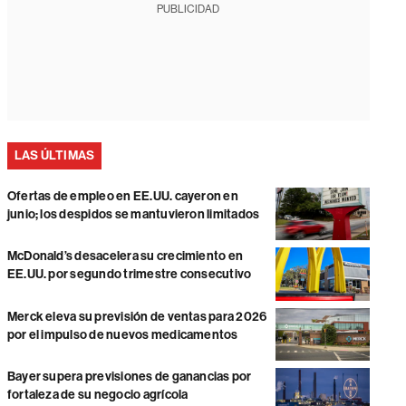
PUBLICIDAD
LAS ÚLTIMAS
Ofertas de empleo en EE.UU. cayeron en
junio; los despidos se mantuvieron limitados
McDonald’s desacelera su crecimiento en
EE.UU. por segundo trimestre consecutivo
Merck eleva su previsión de ventas para 2026
por el impulso de nuevos medicamentos
Bayer supera previsiones de ganancias por
fortaleza de su negocio agrícola