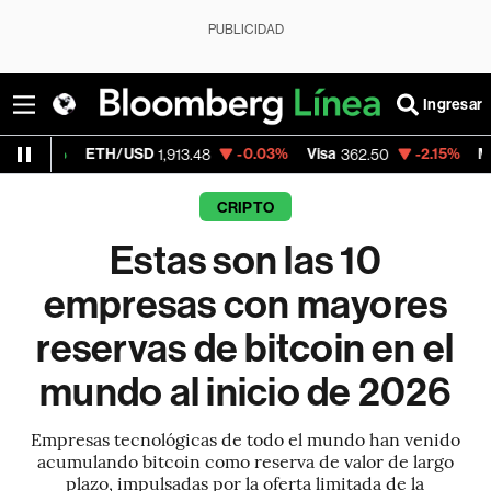
PUBLICIDAD
Ingresar
TH/USD
-0.03%
Visa
-2.15%
MercadoLibre
1,913.48
362.50
1
CRIPTO
Estas son las 10
empresas con mayores
reservas de bitcoin en el
mundo al inicio de 2026
Empresas tecnológicas de todo el mundo han venido
acumulando bitcoin como reserva de valor de largo
plazo, impulsadas por la oferta limitada de la