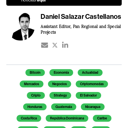
Daniel Salazar Castellanos
Assistant Editor, Pan Regional and Special
Projects
Temas de este artículo
Bitcoin
Economía
Actualidad
Mercados
Negocios
Criptomonedas
Cripto
Strategy
El Salvador
Honduras
Guatemala
Nicaragua
Costa Rica
República Dominicana
Caribe