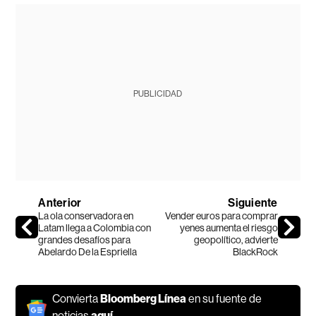
PUBLICIDAD
Anterior
Siguiente
La ola conservadora en
Vender euros para comprar
Latam llega a Colombia con
yenes aumenta el riesgo
grandes desafíos para
geopolítico, advierte
Abelardo De la Espriella
BlackRock
Convierta
Bloomberg Línea
en su fuente de
noticias
aquí