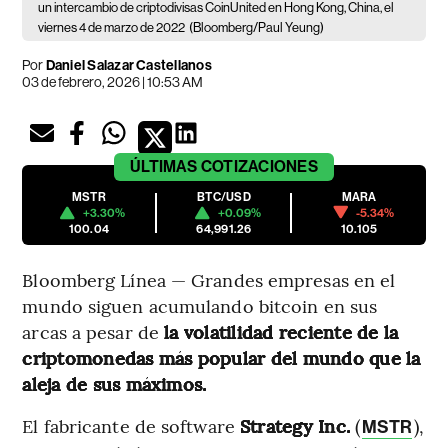
un intercambio de criptodivisas CoinUnited en Hong Kong, China, el
viernes 4 de marzo de 2022
(Bloomberg/Paul Yeung)
Por
Daniel Salazar Castellanos
03 de febrero, 2026 | 10:53 AM
ÚLTIMAS
COTIZACIONES
MSTR
BTC/USD
MARA
+3.30%
+0.09%
-5.34%
100.04
64,991.26
10.105
Bloomberg Línea — Grandes empresas en el
mundo siguen acumulando bitcoin en sus
arcas a pesar de
la volatilidad reciente de la
criptomonedas más popular del mundo que la
aleja de sus máximos.
El fabricante de software
Strategy Inc.
(
),
MSTR