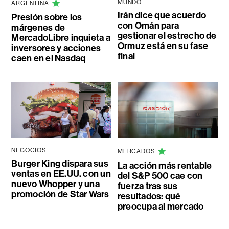
MUNDO
ARGENTINA
Irán dice que acuerdo
Presión sobre los
con Omán para
márgenes de
gestionar el estrecho de
MercadoLibre inquieta a
Ormuz está en su fase
inversores y acciones
final
caen en el Nasdaq
NEGOCIOS
MERCADOS
Burger King dispara sus
La acción más rentable
ventas en EE.UU. con un
del S&P 500 cae con
nuevo Whopper y una
fuerza tras sus
promoción de Star Wars
resultados: qué
preocupa al mercado