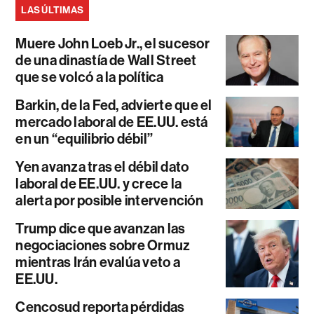
LAS ÚLTIMAS
Muere John Loeb Jr., el sucesor
de una dinastía de Wall Street
que se volcó a la política
Barkin, de la Fed, advierte que el
mercado laboral de EE.UU. está
en un “equilibrio débil”
Yen avanza tras el débil dato
laboral de EE.UU. y crece la
alerta por posible intervención
Trump dice que avanzan las
negociaciones sobre Ormuz
mientras Irán evalúa veto a
EE.UU.
Cencosud reporta pérdidas