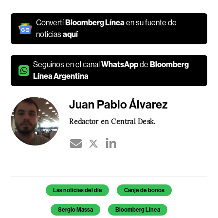
Convertí
Bloomberg Línea
en su fuente de
noticias
aquí
Seguínos en el canal
WhatsApp
de
Bloomberg
Línea Argentina
Juan Pablo Álvarez
Redactor en Central Desk.
Temas de este artículo
Las noticias del día
Canje de bonos
Sergio Massa
Bloomberg Línea