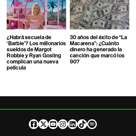
¿Habrá secuela de
30 años del éxito de “La
‘Barbie’? Los millonarios
Macarena”: ¿Cuánto
sueldos de Margot
dinero ha generado la
Robbie y Ryan Gosling
canción que marcó los
complican una nueva
90?
película