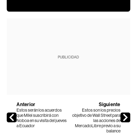
PUBLICIDAD
Anterior
Siguiente
Estos serán los acuerdos
Estos son los precios
que Milei suscribirá con
objetivo de Wall Street para
Noboa en su visita del jueves
las acciones de
a Ecuador
MercadoLibre previo a su
balance