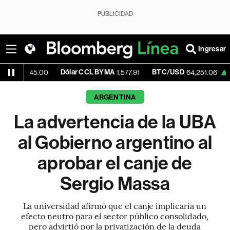
PUBLICIDAD
Ingresar
Dólar CCL BYMA
BTC/USD
+0.80%
5.00
1,577.91
64,251.06
ARGENTINA
La advertencia de la UBA
al Gobierno argentino al
aprobar el canje de
Sergio Massa
La universidad afirmó que el canje implicaría un
efecto neutro para el sector público consolidado,
pero advirtió por la privatización de la deuda