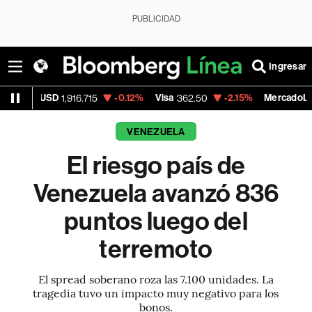
PUBLICIDAD
Ingresar
SD
-0.12%
Visa
-2.15%
MercadoLibre
1,916.715
362.50
1,821.7
VENEZUELA
El riesgo país de
Venezuela avanzó 836
puntos luego del
terremoto
El spread soberano roza las 7.100 unidades. La
tragedia tuvo un impacto muy negativo para los
bonos.