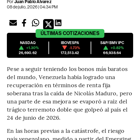
Por
Juan Pablo Álvarez
08 de julio, 2026 | 04:34 PM
ÚLTIMAS
COTIZACIONES
NASDAQ
IBOVESPA
S&P/BMV IPC
+1.30%
-1.73%
+0.82%
26,690.62
172,513.42
66,938.64
Pese a seguir teniendo los bonos más baratos
del mundo, Venezuela había logrado una
recuperación en términos de renta fija
soberana tras la caída de Nicolás Maduro, pero
una parte de esa mejora se evaporó a raíz del
trágico terremoto doble que golpeó al país el
24 de junio de 2026.
En las horas previas a la catástrofe, el riesgo
país venezolano, medido a partir del Emerging