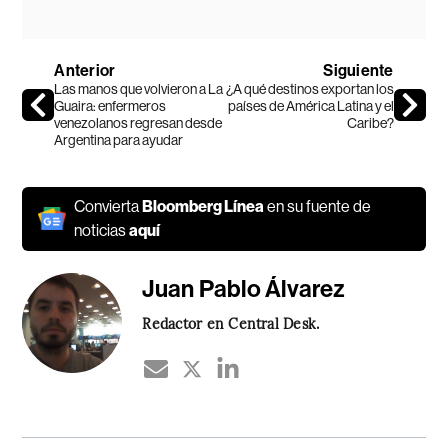
Anterior
Siguiente
Las manos que volvieron a La
¿A qué destinos exportan los
Guaira: enfermeros
países de América Latina y el
venezolanos regresan desde
Caribe?
Argentina para ayudar
Convierta
Bloomberg Línea
en su fuente de
noticias
aquí
Juan Pablo Álvarez
Redactor en Central Desk.