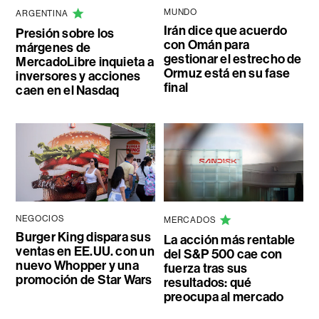
MUNDO
ARGENTINA
Irán dice que acuerdo
Presión sobre los
con Omán para
márgenes de
gestionar el estrecho de
MercadoLibre inquieta a
Ormuz está en su fase
inversores y acciones
final
caen en el Nasdaq
NEGOCIOS
MERCADOS
Burger King dispara sus
La acción más rentable
ventas en EE.UU. con un
del S&P 500 cae con
nuevo Whopper y una
fuerza tras sus
promoción de Star Wars
resultados: qué
preocupa al mercado