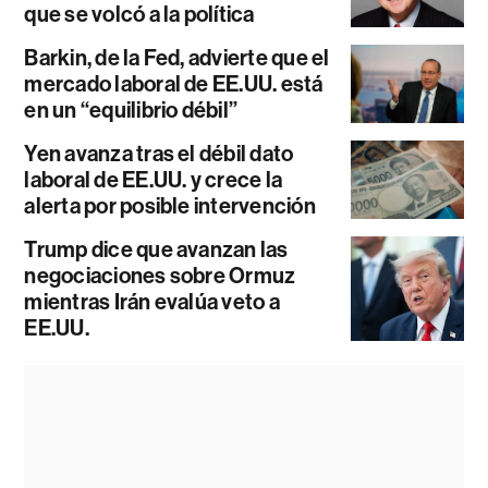
que se volcó a la política
Barkin, de la Fed, advierte que el
mercado laboral de EE.UU. está
en un “equilibrio débil”
Yen avanza tras el débil dato
laboral de EE.UU. y crece la
alerta por posible intervención
Trump dice que avanzan las
negociaciones sobre Ormuz
mientras Irán evalúa veto a
EE.UU.