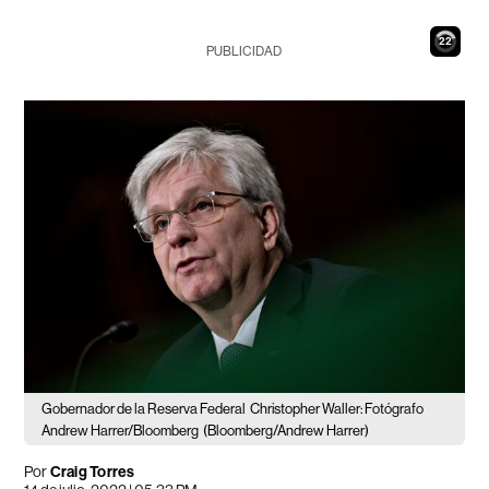
21
PUBLICIDAD
Gobernador de la Reserva Federal
Christopher Waller: Fotógrafo
Andrew Harrer/Bloomberg
(Bloomberg/Andrew Harrer)
Por
Craig Torres