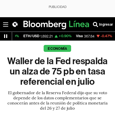
PUBLICIDAD
Ingresar
ETH/USD
+0.90%
Visa
-0.47%
MercadoLib
1,892.21
367.84
ECONOMÍA
Waller de la Fed respalda
un alza de 75 pb en tasa
referencial en julio
El gobernador de la Reserva Federal dijo que su voto
depende de los datos complementarios que se
conocerán antes de la reunión de política monetaria
del 26 y 27 de julio