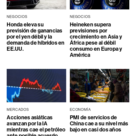
NEGOCIOS
NEGOCIOS
Honda eleva su
Heineken supera
previsión de ganancias
previsiones por
por el yen débil y la
crecimiento en Asia y
demanda de híbridos en
África pese al débil
EE.UU.
consumo en Europa y
América
MERCADOS
ECONOMÍA
Acciones asiáticas
PMI de servicios de
avanzan por la IA
China cae a su nivel más
mientras cae el petróleo
bajo en casi dos años
ante posible acuerdo