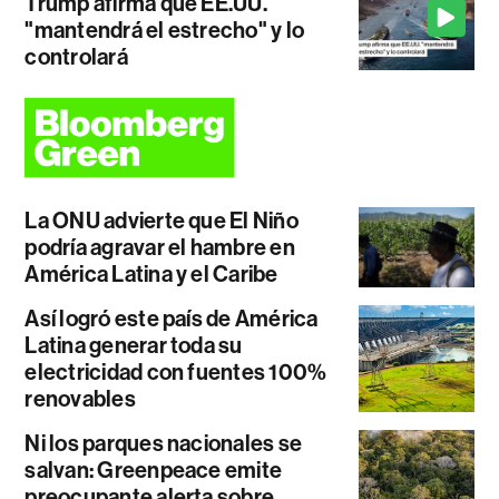
Trump afirma que EE.UU.
"mantendrá el estrecho" y lo
controlará
La ONU advierte que El Niño
podría agravar el hambre en
América Latina y el Caribe
Así logró este país de América
Latina generar toda su
electricidad con fuentes 100%
renovables
Ni los parques nacionales se
salvan: Greenpeace emite
preocupante alerta sobre