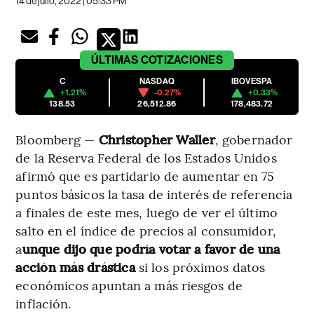
14 de julio, 2022 | 05:33 PM
ÚLTIMAS
COTIZACIONES
C
NASDAQ
IBOVESPA
+1.21%
-0.27%
+0.33%
138.53
26,512.86
178,483.72
Bloomberg —
Christopher Waller
, gobernador
de la Reserva Federal de los Estados Unidos
afirmó que es partidario de aumentar en 75
puntos básicos la tasa de interés de referencia
a finales de este mes, luego de ver el último
salto en el índice de precios al consumidor,
a
unque dijo que podría votar a favor de una
acción más drástica
si los próximos datos
económicos apuntan a más riesgos de
inflación.