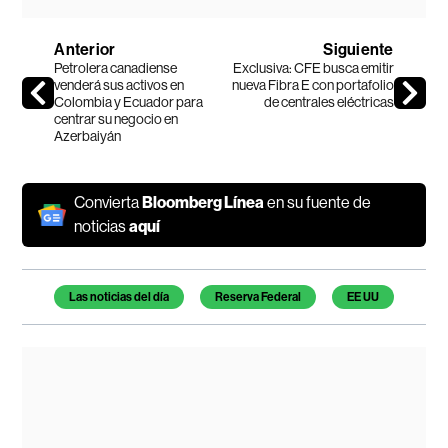
Anterior
Siguiente
Petrolera canadiense
Exclusiva: CFE busca emitir
venderá sus activos en
nueva Fibra E con portafolio
Colombia y Ecuador para
de centrales eléctricas
centrar su negocio en
Azerbaiyán
Convierta
Bloomberg Línea
en su fuente de
noticias
aquí
Temas de este artículo
Las noticias del día
Reserva Federal
EE UU