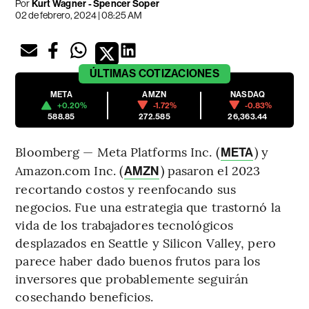
Por
Kurt Wagner - Spencer Soper
02 de febrero, 2024 | 08:25 AM
ÚLTIMAS
COTIZACIONES
META
AMZN
NASDAQ
+0.20%
-1.72%
-0.83%
588.85
272.585
26,363.44
Bloomberg — Meta Platforms Inc. (
) y
META
Amazon.com Inc. (
) pasaron el 2023
AMZN
recortando costos y reenfocando sus
negocios. Fue una estrategia que trastornó la
vida de los trabajadores tecnológicos
desplazados en Seattle y Silicon Valley, pero
parece haber dado buenos frutos para los
inversores que probablemente seguirán
cosechando beneficios.