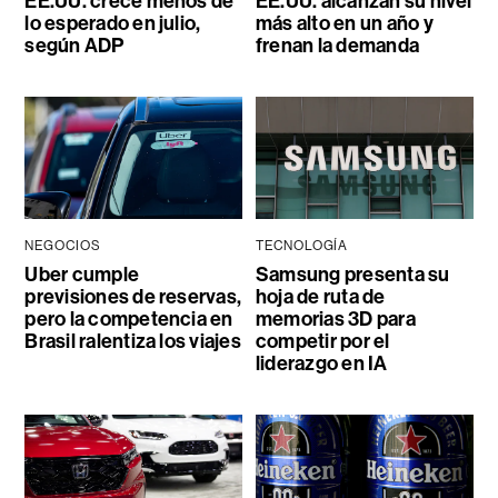
EE.UU. crece menos de
EE.UU. alcanzan su nivel
lo esperado en julio,
más alto en un año y
según ADP
frenan la demanda
NEGOCIOS
TECNOLOGÍA
Uber cumple
Samsung presenta su
previsiones de reservas,
hoja de ruta de
pero la competencia en
memorias 3D para
Brasil ralentiza los viajes
competir por el
liderazgo en IA