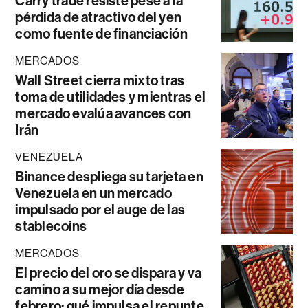
Carry trade resiste pese a la
pérdida de atractivo del yen
como fuente de financiación
MERCADOS
Wall Street cierra mixto tras
toma de utilidades y mientras el
mercado evalúa avances con
Irán
VENEZUELA
Binance despliega su tarjeta en
Venezuela en un mercado
impulsado por el auge de las
stablecoins
MERCADOS
El precio del oro se dispara y va
camino a su mejor día desde
febrero: qué impulsa el repunte