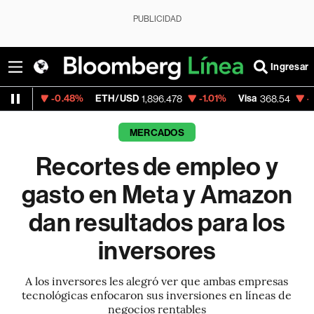
PUBLICIDAD
Ingresar
%
ETH/USD
-1.01%
Visa
-0.28%
MercadoLi
1,896.478
368.54
MERCADOS
Recortes de empleo y
gasto en Meta y Amazon
dan resultados para los
inversores
A los inversores les alegró ver que ambas empresas
tecnológicas enfocaron sus inversiones en líneas de
negocios rentables