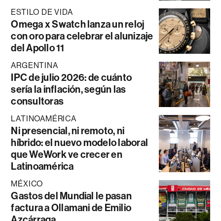
ESTILO DE VIDA
Omega x Swatch lanza un reloj
con oro para celebrar el alunizaje
del Apollo 11
ARGENTINA
IPC de julio 2026: de cuánto
sería la inflación, según las
consultoras
LATINOAMÉRICA
Ni presencial, ni remoto, ni
híbrido: el nuevo modelo laboral
que WeWork ve crecer en
Latinoamérica
MÉXICO
Gastos del Mundial le pasan
factura a Ollamani de Emilio
Azcárraga