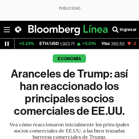
PUBLICIDAD
Ingresar
23%
ETH/USD
+0.51%
Visa
-2.15%
Mercado
1,923.71
362.50
ECONOMÍA
Aranceles de Trump: así
han reaccionado los
principales socios
comerciales de EE.UU.
Vea cómo reaccionaron inicialmente los principales
socios comerciales de EE.UU. a las bien trazadas
barreras comerciales de Trump.