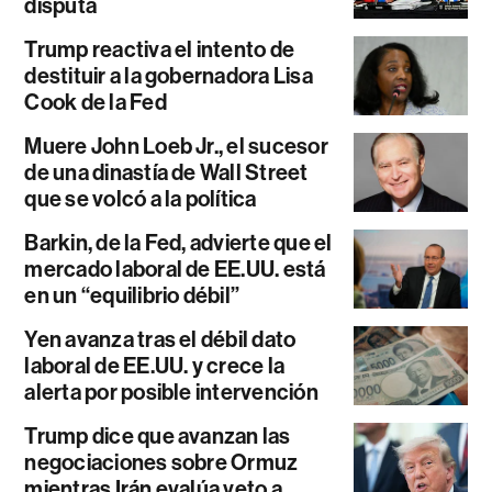
disputa
Trump reactiva el intento de
destituir a la gobernadora Lisa
Cook de la Fed
Muere John Loeb Jr., el sucesor
de una dinastía de Wall Street
que se volcó a la política
Barkin, de la Fed, advierte que el
mercado laboral de EE.UU. está
en un “equilibrio débil”
Yen avanza tras el débil dato
laboral de EE.UU. y crece la
alerta por posible intervención
Trump dice que avanzan las
negociaciones sobre Ormuz
mientras Irán evalúa veto a