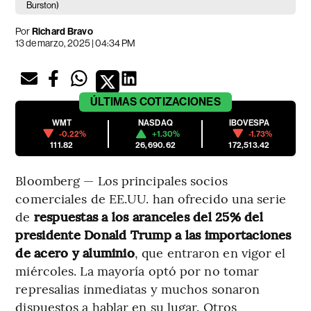
Burston)
Por
Richard Bravo
13 de marzo, 2025 | 04:34 PM
ÚLTIMAS
COTIZACIONES
WMT
NASDAQ
IBOVESPA
-0.22%
+1.30%
-1.73%
111.82
26,690.62
172,513.42
Bloomberg — Los principales socios
comerciales de EE.UU. han ofrecido una serie
de
respuestas a los aranceles del 25% del
presidente Donald Trump a las importaciones
de acero y aluminio
, que entraron en vigor el
miércoles. La mayoría optó por no tomar
represalias inmediatas y muchos sonaron
dispuestos a hablar en su lugar. Otros