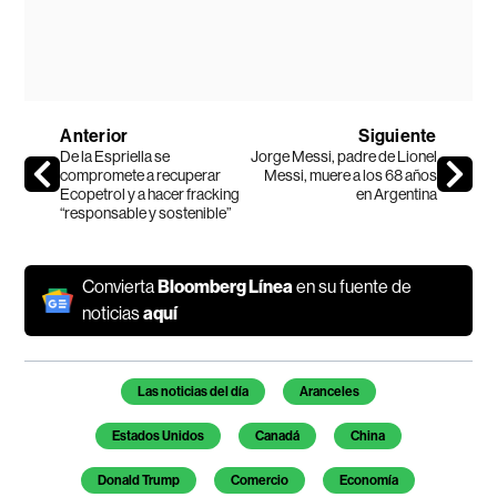
Anterior
Siguiente
De la Espriella se
Jorge Messi, padre de Lionel
compromete a recuperar
Messi, muere a los 68 años
Ecopetrol y a hacer fracking
en Argentina
“responsable y sostenible”
Convierta
Bloomberg Línea
en su fuente de
noticias
aquí
Temas de este artículo
Las noticias del día
Aranceles
Estados Unidos
Canadá
China
Donald Trump
Comercio
Economía