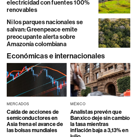
electricidad con fuentes 100%
renovables
Ni los parques nacionales se
salvan: Greenpeace emite
preocupante alerta sobre
Amazonía colombiana
Económicas e internacionales
MERCADOS
MÉXICO
Caída de acciones de
Analistas prevén que
semiconductores en
Banxico deje sin cambio
Asia frena el avance de
la tasa mientras
las bolsas mundiales
inflación baja a 3,13% en
julio