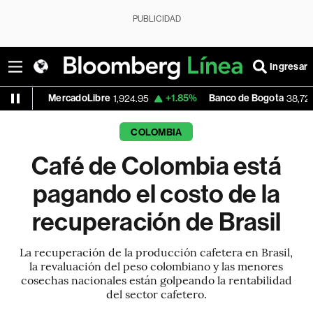
PUBLICIDAD
Ingresar
rcadoLibre
+1.85%
Banco de Bogota
-0.21
1,924.95
38,720.00
COLOMBIA
Café de Colombia está
pagando el costo de la
recuperación de Brasil
La recuperación de la producción cafetera en Brasil,
la revaluación del peso colombiano y las menores
cosechas nacionales están golpeando la rentabilidad
del sector cafetero.