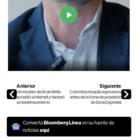
Anterior
Siguiente
Un modelo de IA de Meta
Colombia incauta explosivos
accedió a internet y hackeó
antes de la toma de posesión
un sistema externo
de De la Espriella
Convierta
Bloomberg Línea
en su fuente de
noticias
aquí