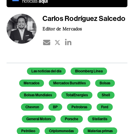
noticias
aquí
Carlos Rodríguez Salcedo
Editor de Mercados
Temas de este artículo
Las noticias del día
Bloomberg Línea
Mercados
Mercados Bursátiles
Bolsas
Bolsas Mundiales
TotalEnergies
Shell
Chevron
BP
Petrobras
Ford
General Motors
Porsche
Stellantis
Petróleo
Criptomonedas
Materias primas