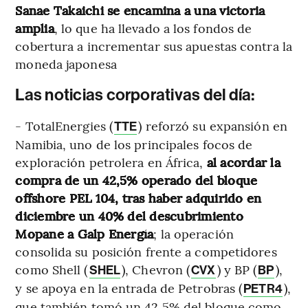
Sanae Takaichi se encamina a una victoria
amplia
, lo que ha llevado a los fondos de
cobertura a incrementar sus apuestas contra la
moneda japonesa
Las noticias corporativas del día:
- TotalEnergies (
) reforzó su expansión en
TTE
Namibia, uno de los principales focos de
exploración petrolera en África,
al acordar la
compra de un 42,5% operado del bloque
offshore PEL 104, tras haber adquirido en
diciembre un 40% del descubrimiento
Mopane a Galp Energía
; la operación
consolida su posición frente a competidores
como Shell (
), Chevron (
) y BP (
),
SHEL
CVX
BP
y se apoya en la entrada de Petrobras (
),
PETR4
que también tomó un 42,5% del bloque como