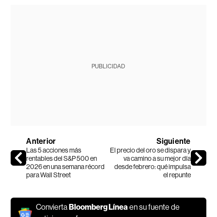
PUBLICIDAD
Anterior
Siguiente
Las 5 acciones más
El precio del oro se dispara y
rentables del S&P 500 en
va camino a su mejor día
2026 en una semana récord
desde febrero: qué impulsa
para Wall Street
el repunte
Convierta
Bloomberg Línea
en su fuente de