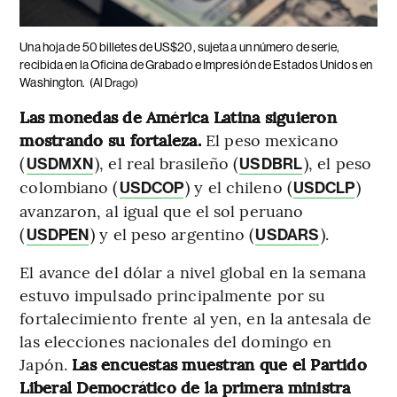
Una hoja de 50 billetes de US$20, sujeta a un número de serie,
recibida en la Oficina de Grabado e Impresión de Estados Unidos en
Washington.
(Al Drago)
Las monedas de América Latina siguieron
mostrando su fortaleza.
El peso mexicano
(
), el real brasileño (
), el peso
USDMXN
USDBRL
colombiano (
) y el chileno (
)
USDCOP
USDCLP
avanzaron, al igual que el sol peruano
(
) y el peso argentino (
).
USDPEN
USDARS
El avance del dólar a nivel global en la semana
estuvo impulsado principalmente por su
fortalecimiento frente al yen, en la antesala de
las elecciones nacionales del domingo en
Japón.
Las encuestas muestran que el Partido
Liberal Democrático de la primera ministra