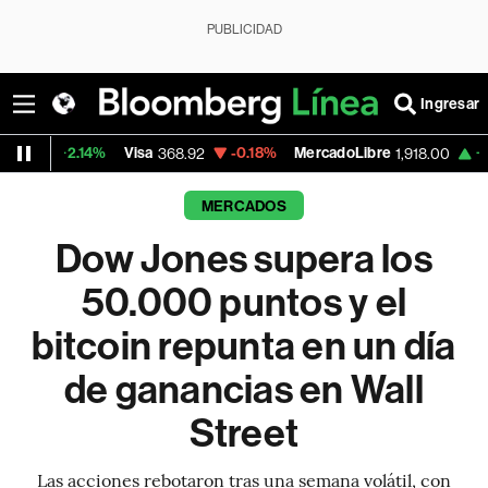
PUBLICIDAD
Ingresar
%
Visa
-0.18%
MercadoLibre
+1.48%
Banco
368.92
1,918.00
MERCADOS
Dow Jones supera los
50.000 puntos y el
bitcoin repunta en un día
de ganancias en Wall
Street
Las acciones rebotaron tras una semana volátil, con