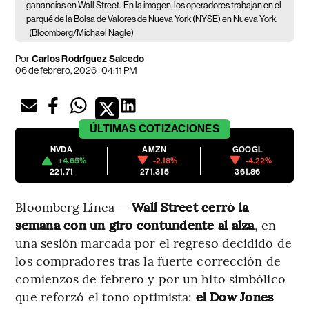
ganancias en Wall Street.
En la imagen, los operadores trabajan en el
parqué de la Bolsa de Valores de Nueva York (NYSE) en Nueva York.
(Bloomberg/Michael Nagle)
Por
Carlos Rodríguez Salcedo
06 de febrero, 2026 | 04:11 PM
ÚLTIMAS
COTIZACIONES
NVDA
AMZN
GOOGL
+4.65%
-2.18%
-4.22%
221.71
271.315
361.86
Bloomberg Línea —
Wall Street cerró la
semana con un giro contundente al alza
, en
una sesión marcada por el regreso decidido de
los compradores tras la fuerte corrección de
comienzos de febrero y por un hito simbólico
que reforzó el tono optimista:
el Dow Jones