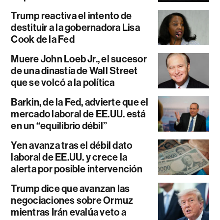
Trump reactiva el intento de
destituir a la gobernadora Lisa
Cook de la Fed
Muere John Loeb Jr., el sucesor
de una dinastía de Wall Street
que se volcó a la política
Barkin, de la Fed, advierte que el
mercado laboral de EE.UU. está
en un “equilibrio débil”
Yen avanza tras el débil dato
laboral de EE.UU. y crece la
alerta por posible intervención
Trump dice que avanzan las
negociaciones sobre Ormuz
mientras Irán evalúa veto a