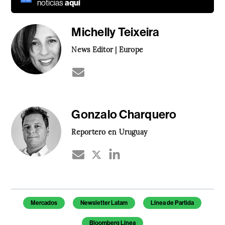
noticias
aquí
Michelly Teixeira
News Editor | Europe
Gonzalo Charquero
Reportero en Uruguay
Temas de este artículo
Mercados
Newsletter Latam
Línea de Partida
Bloomberg Línea