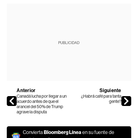
PUBLICIDAD
Anterior
Siguiente
Canadá lucha por llegar a un
¿Habrá café para tanta
acuerdo antes de que el
gente?
arancel del 50% de Trump
agrave la disputa
Convierta
Bloomberg Línea
en su fuente de