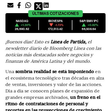
ÚLTIMAS
COTIZACIONES
NASDAQ
IBOVESPA
S&P/BMV IPC
+1.30%
-1.73%
+0.82%
26,690.62
172,513.42
66,938.64
¡Buenos días! Esto es
Línea de Partida,
el
newsletter diario de Bloomberg Línea con las
noticias más destacadas sobre negocios y
finanzas de América Latina y del mundo.
Una
sombría realidad se está imponiendo
en
el ecosistema tecnológico tras décadas en alza
de ventas, inversiones y valor de las acciones.
Día a día se conocen planes de expansión de
grandes empresas archivados,
un
freno en el
ritmo de contrataciones de personal y
recortes en las proyecciones de crecimiento
,