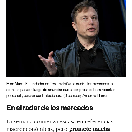
Elon Musk
El fundador de Tesla volvió a sacudir a los mercados la
semana pasada luego de anunciar que su empresa deberá recortar
personal y pausar contrataciones.
(Bloomberg/Andrew Harrer)
En el radar de los mercados
La semana comienza escasa en referencias
macroeconómicas, pero
promete mucha