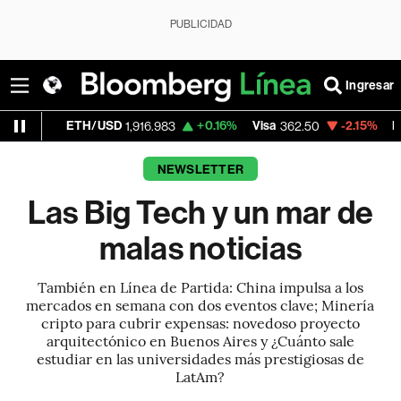
PUBLICIDAD
Ingresar
ETH/USD
+0.16%
Visa
-2.15%
MercadoLibre
1,916.983
362.50
NEWSLETTER
Las Big Tech y un mar de
malas noticias
También en Línea de Partida: China impulsa a los
mercados en semana con dos eventos clave; Minería
cripto para cubrir expensas: novedoso proyecto
arquitectónico en Buenos Aires y ¿Cuánto sale
estudiar en las universidades más prestigiosas de
LatAm?